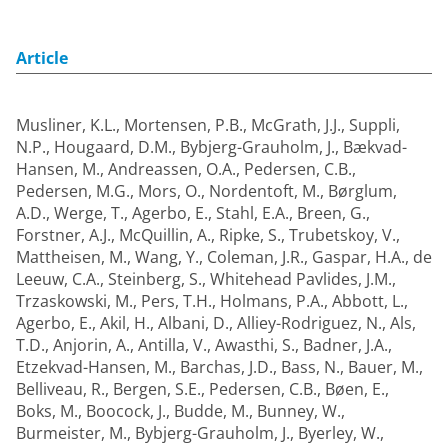
Article
Musliner, K.L.
,
Mortensen, P.B.
,
McGrath, J.J.
,
Suppli,
N.P.
,
Hougaard, D.M.
,
Bybjerg-Grauholm, J.
,
Bækvad-
Hansen, M.
,
Andreassen, O.A.
,
Pedersen, C.B.
,
Pedersen, M.G.
,
Mors, O.
,
Nordentoft, M.
,
Børglum,
A.D.
,
Werge, T.
,
Agerbo, E.
,
Stahl, E.A.
,
Breen, G.
,
Forstner, A.J.
,
McQuillin, A.
,
Ripke, S.
,
Trubetskoy, V.
,
Mattheisen, M.
,
Wang, Y.
,
Coleman, J.R.
,
Gaspar, H.A.
,
de
Leeuw, C.A.
,
Steinberg, S.
,
Whitehead Pavlides, J.M.
,
Trzaskowski, M.
,
Pers, T.H.
,
Holmans, P.A.
,
Abbott, L.
,
Agerbo, E.
,
Akil, H.
,
Albani, D.
,
Alliey-Rodriguez, N.
,
Als,
T.D.
,
Anjorin, A.
,
Antilla, V.
,
Awasthi, S.
,
Badner, J.A.
,
Etzekvad-Hansen, M.
,
Barchas, J.D.
,
Bass, N.
,
Bauer, M.
,
Belliveau, R.
,
Bergen, S.E.
,
Pedersen, C.B.
,
Bøen, E.
,
Boks, M.
,
Boocock, J.
,
Budde, M.
,
Bunney, W.
,
Burmeister, M.
,
Bybjerg-Grauholm, J.
,
Byerley, W.
,