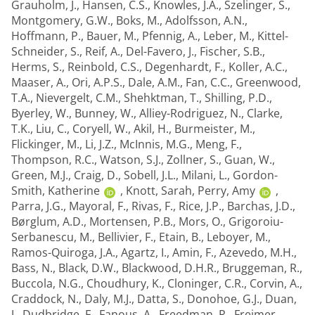
Grauholm, J.
,
Hansen, C.S.
,
Knowles, J.A.
,
Szelinger, S.
,
Montgomery, G.W.
,
Boks, M.
,
Adolfsson, A.N.
,
Hoffmann, P.
,
Bauer, M.
,
Pfennig, A.
,
Leber, M.
,
Kittel-
Schneider, S.
,
Reif, A.
,
Del-Favero, J.
,
Fischer, S.B.
,
Herms, S.
,
Reinbold, C.S.
,
Degenhardt, F.
,
Koller, A.C.
,
Maaser, A.
,
Ori, A.P.S.
,
Dale, A.M.
,
Fan, C.C.
,
Greenwood,
T.A.
,
Nievergelt, C.M.
,
Shehktman, T.
,
Shilling, P.D.
,
Byerley, W.
,
Bunney, W.
,
Alliey-Rodriguez, N.
,
Clarke,
T.K.
,
Liu, C.
,
Coryell, W.
,
Akil, H.
,
Burmeister, M.
,
Flickinger, M.
,
Li, J.Z.
,
McInnis, M.G.
,
Meng, F.
,
Thompson, R.C.
,
Watson, S.J.
,
Zollner, S.
,
Guan, W.
,
Green, M.J.
,
Craig, D.
,
Sobell, J.L.
,
Milani, L.
,
Gordon-
Smith, Katherine
,
Knott, Sarah
,
Perry, Amy
,
Parra, J.G.
,
Mayoral, F.
,
Rivas, F.
,
Rice, J.P.
,
Barchas, J.D.
,
Børglum, A.D.
,
Mortensen, P.B.
,
Mors, O.
,
Grigoroiu-
Serbanescu, M.
,
Bellivier, F.
,
Etain, B.
,
Leboyer, M.
,
Ramos-Quiroga, J.A.
,
Agartz, I.
,
Amin, F.
,
Azevedo, M.H.
,
Bass, N.
,
Black, D.W.
,
Blackwood, D.H.R.
,
Bruggeman, R.
,
Buccola, N.G.
,
Choudhury, K.
,
Cloninger, C.R.
,
Corvin, A.
,
Craddock, N.
,
Daly, M.J.
,
Datta, S.
,
Donohoe, G.J.
,
Duan,
J.
,
Dudbridge, F.
,
Fanous, A.
,
Freedman, R.
,
Freimer,