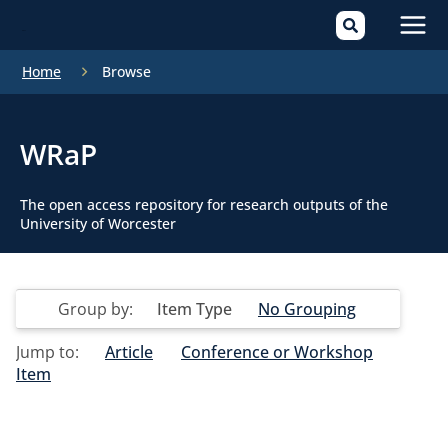
Mai
Home
Browse
Men
WRaP
The open access repository for research outputs of the
University of Worcester
Group by:
Item Type
No Grouping
Jump to:
Article
Conference or Workshop
Item