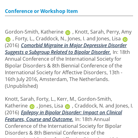
Conference or Workshop Item
Gordon-Smith, Katherine
,
Knott, Sarah
,
Perry, Amy
,
Forty, L.
,
Craddock, N.
,
Jones, I.
and
Jones, Lisa
(2016)
Comorbid Migraine in Major Depressive Disorder
Suggests a Subgroup Related to Bipolar Disorder.
In: 18th
Annual Conference of the International Society for
Bipolar Disorders & 8th Biennial Conference of the
International Society for Affective Disorders, 13th -
16th July 2016, Amsterdam, The Netherlands.
(Unpublished)
Knott, Sarah
,
Forty, L.
,
Kerr, M.
,
Gordon-Smith,
Katherine
,
Jones, Lisa
,
Craddock, N.
and
Jones, I.
(2016)
Epilepsy in Bipolar Disorder: Impact on Clinical
Features, Course and Outcome.
In: 18th Annual
Conference of the International Society for Bipolar
Disorders & 8th Biennial Conference of the