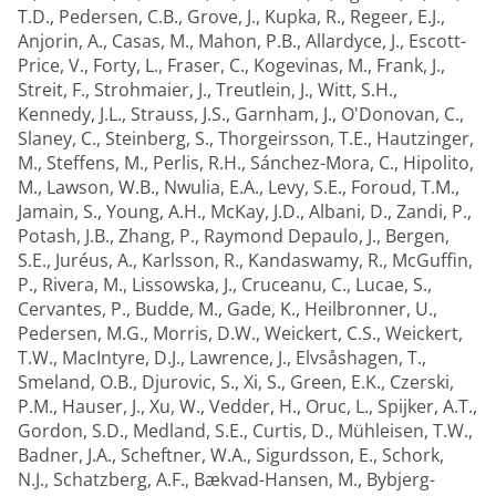
T.D.
,
Pedersen, C.B.
,
Grove, J.
,
Kupka, R.
,
Regeer, E.J.
,
Anjorin, A.
,
Casas, M.
,
Mahon, P.B.
,
Allardyce, J.
,
Escott-
Price, V.
,
Forty, L.
,
Fraser, C.
,
Kogevinas, M.
,
Frank, J.
,
Streit, F.
,
Strohmaier, J.
,
Treutlein, J.
,
Witt, S.H.
,
Kennedy, J.L.
,
Strauss, J.S.
,
Garnham, J.
,
O'Donovan, C.
,
Slaney, C.
,
Steinberg, S.
,
Thorgeirsson, T.E.
,
Hautzinger,
M.
,
Steffens, M.
,
Perlis, R.H.
,
Sánchez-Mora, C.
,
Hipolito,
M.
,
Lawson, W.B.
,
Nwulia, E.A.
,
Levy, S.E.
,
Foroud, T.M.
,
Jamain, S.
,
Young, A.H.
,
McKay, J.D.
,
Albani, D.
,
Zandi, P.
,
Potash, J.B.
,
Zhang, P.
,
Raymond Depaulo, J.
,
Bergen,
S.E.
,
Juréus, A.
,
Karlsson, R.
,
Kandaswamy, R.
,
McGuffin,
P.
,
Rivera, M.
,
Lissowska, J.
,
Cruceanu, C.
,
Lucae, S.
,
Cervantes, P.
,
Budde, M.
,
Gade, K.
,
Heilbronner, U.
,
Pedersen, M.G.
,
Morris, D.W.
,
Weickert, C.S.
,
Weickert,
T.W.
,
MacIntyre, D.J.
,
Lawrence, J.
,
Elvsåshagen, T.
,
Smeland, O.B.
,
Djurovic, S.
,
Xi, S.
,
Green, E.K.
,
Czerski,
P.M.
,
Hauser, J.
,
Xu, W.
,
Vedder, H.
,
Oruc, L.
,
Spijker, A.T.
,
Gordon, S.D.
,
Medland, S.E.
,
Curtis, D.
,
Mühleisen, T.W.
,
Badner, J.A.
,
Scheftner, W.A.
,
Sigurdsson, E.
,
Schork,
N.J.
,
Schatzberg, A.F.
,
Bækvad-Hansen, M.
,
Bybjerg-