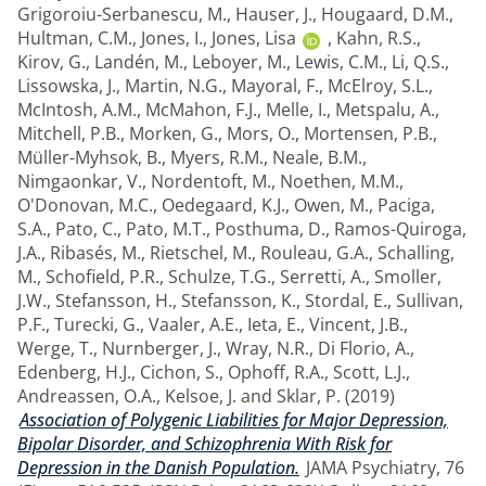
Grigoroiu-Serbanescu, M.
,
Hauser, J.
,
Hougaard, D.M.
,
Hultman, C.M.
,
Jones, I.
,
Jones, Lisa
,
Kahn, R.S.
,
Kirov, G.
,
Landén, M.
,
Leboyer, M.
,
Lewis, C.M.
,
Li, Q.S.
,
Lissowska, J.
,
Martin, N.G.
,
Mayoral, F.
,
McElroy, S.L.
,
McIntosh, A.M.
,
McMahon, F.J.
,
Melle, I.
,
Metspalu, A.
,
Mitchell, P.B.
,
Morken, G.
,
Mors, O.
,
Mortensen, P.B.
,
Müller-Myhsok, B.
,
Myers, R.M.
,
Neale, B.M.
,
Nimgaonkar, V.
,
Nordentoft, M.
,
Noethen, M.M.
,
O'Donovan, M.C.
,
Oedegaard, K.J.
,
Owen, M.
,
Paciga,
S.A.
,
Pato, C.
,
Pato, M.T.
,
Posthuma, D.
,
Ramos-Quiroga,
J.A.
,
Ribasés, M.
,
Rietschel, M.
,
Rouleau, G.A.
,
Schalling,
M.
,
Schofield, P.R.
,
Schulze, T.G.
,
Serretti, A.
,
Smoller,
J.W.
,
Stefansson, H.
,
Stefansson, K.
,
Stordal, E.
,
Sullivan,
P.F.
,
Turecki, G.
,
Vaaler, A.E.
,
Ieta, E.
,
Vincent, J.B.
,
Werge, T.
,
Nurnberger, J.
,
Wray, N.R.
,
Di Florio, A.
,
Edenberg, H.J.
,
Cichon, S.
,
Ophoff, R.A.
,
Scott, L.J.
,
Andreassen, O.A.
,
Kelsoe, J.
and
Sklar, P.
(2019)
Association of Polygenic Liabilities for Major Depression,
Bipolar Disorder, and Schizophrenia With Risk for
Depression in the Danish Population.
JAMA Psychiatry, 76