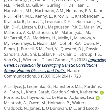
N.B.
,
Friedl, M.
,
Gill, M.
,
Gurling, H.
,
De Haan, L.
,
Hamshere, M.L.
,
Hartmann, A.M.
,
Holmans, P.A.
,
Kahn,
R.S.
,
Keller, M.C.
,
Kenny, E.
,
Kirov, G.K.
,
Krabbendam, L.
,
Krasucki, R.
,
Lencz, T.
,
Levinson, D.F.
,
Lieberman, J.A.
,
Lin, D.-Y.
,
Linszen, D.H.
,
Magnusson, P.K.E.
,
Maier, W.
,
Malhotra, A.K.
,
Mattheisen, M.
,
Mattingsdal, M.
,
McCarroll, S.A.
,
Medeiros, H.
,
Melle, I.
,
Milanova, V.
,
Myin-Germeys, I.
,
Neale, B.M.
,
Ophoff, R.A.
,
Owen, M.J.
,
Pimm, J.
,
Purcell, S.M.
,
Puri, V.
,
Quested, D.J.
,
Rossin, L.
,
Sanders, A.R.
,
Shi, J.
,
Sklar, P.
,
St Clair, D.
,
Stroup, T.S.
,
Van Os, J.
,
Wiersma, D.
and
Zammit, S.
(2018)
Improving
Genetic Prediction by Leveraging Genetic Correlations
Among Human Diseases and Traits.
Nature
Communications, 9 (989). ISSN 2041-1723
Allardyce, J.
,
Leonenko, G.
,
Hamshere, M.L.
,
Pardiñas,
A.
,
Forty, L.
,
Knott, Sarah
,
Gordon-Smith, Katherine
,
Porteus, D.
,
Haywood, C.
,
Di Florio, A.
,
Jones, Lisa
,
McIntosh, A.
,
Owen, M.
,
Holmans, P.
,
Walters, J.
,
Craddock, N.
,
Jones, I.
,
O'Donovan, M.C.
and
Escott-