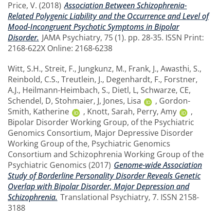
Price, V.
(2018)
Association Between Schizophrenia-
Related Polygenic Liability and the Occurrence and Level of
Mood-Incongruent Psychotic Symptoms in Bipolar
Disorder.
JAMA Psychiatry, 75 (1). pp. 28-35. ISSN Print:
2168-622X Online: 2168-6238
Witt, S.H.
,
Streit, F.
,
Jungkunz, M.
,
Frank, J.
,
Awasthi, S.
,
Reinbold, C.S.
,
Treutlein, J.
,
Degenhardt, F.
,
Forstner,
A.J.
,
Heilmann-Heimbach, S.
,
Dietl, L
,
Schwarze, CE
,
Schendel, D
,
Stohmaier, J
,
Jones, Lisa
,
Gordon-
Smith, Katherine
,
Knott, Sarah
,
Perry, Amy
,
Bipolar Disorder Working Group, of the Psychiatric
Genomics Consortium
,
Major Depressive Disorder
Working Group of the, Psychiatric Genomics
Consortium
and
Schizophrenia Working Group of the
Psychiatric Genomics
(2017)
Genome-wide Association
Study of Borderline Personality Disorder Reveals Genetic
Overlap with Bipolar Disorder, Major Depression and
Schizophrenia.
Translational Psychiatry, 7. ISSN 2158-
3188