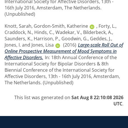
International Society for Affective Disorders, 13th -
16th July 2016, Amsterdam, The Netherlands.
(Unpublished)
Knott, Sarah
,
Gordon-Smith, Katherine
,
Forty, L.
,
Craddock, N.
,
Hinds, C.
,
Wadekar, V.
,
Bilderbeck, A.
,
Saunders, K.
,
Harrison, P.
,
Goodwin, G.
,
Geddes, J.
,
Jones, I.
and
Jones, Lisa
(2016)
Large-scale Roll Out of
Online Prospective Measurement of Mood Symptoms in
Affective Disorders.
In: 18th Annual Conference of the
International Society for Bipolar Disorders & 8th
Biennial Conference of the International Society for
Affective Disorders, 13th - 16th July 2016, Amsterdam,
The Netherlands. (Unpublished)
This list was generated on
Sat Aug 8 22:10:08 2026
UTC
.