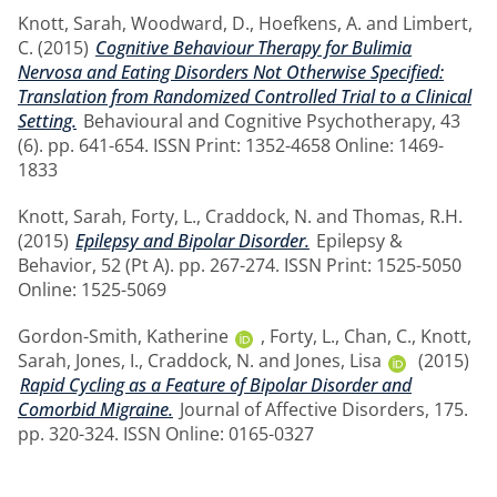
Knott, Sarah
,
Woodward, D.
,
Hoefkens, A.
and
Limbert,
C.
(2015)
Cognitive Behaviour Therapy for Bulimia
Nervosa and Eating Disorders Not Otherwise Specified:
Translation from Randomized Controlled Trial to a Clinical
Setting.
Behavioural and Cognitive Psychotherapy, 43
(6). pp. 641-654. ISSN Print: 1352-4658 Online: 1469-
1833
Knott, Sarah
,
Forty, L.
,
Craddock, N.
and
Thomas, R.H.
(2015)
Epilepsy and Bipolar Disorder.
Epilepsy &
Behavior, 52 (Pt A). pp. 267-274. ISSN Print: 1525-5050
Online: 1525-5069
Gordon-Smith, Katherine
,
Forty, L.
,
Chan, C.
,
Knott,
Sarah
,
Jones, I.
,
Craddock, N.
and
Jones, Lisa
(2015)
Rapid Cycling as a Feature of Bipolar Disorder and
Comorbid Migraine.
Journal of Affective Disorders, 175.
pp. 320-324. ISSN Online: 0165-0327