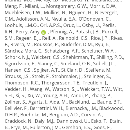
Meng, F.
,
Milani, L.
,
Montgomery, G.W.
,
Morris, D.W.
,
Muehleisen, T.W.
,
Mullins, N.
,
Nguyen, H.
,
Nievergelt,
C.M.
,
Adolfsson, A.N.
,
Nwulia, E.A.
,
O'Donovan, C.
,
Loohuis, L.M.O.
,
Ori, A.P.S.
,
Oruc, L.
,
Osby, U.
,
Perlis,
R.H.
,
Perry, Amy
,
Pfennig, A.
,
Potash, J.B.
,
Purcell,
S.M.
,
Regeer, E.J.
,
Reif, A.
,
Reinbold, C.S.
,
Rice, J.P.
,
Rivas,
F.
,
Rivera, M.
,
Roussos, P.
,
Ruderfer, D.M.
,
Ryu, E.
,
Sánchez-Mora, C.
,
Schatzberg, A.F.
,
Scheftner, W.A.
,
Schork, N.J.
,
Weickert, C.S.
,
Shehktman, T.
,
Shilling, P.D.
,
Sigurdsson, E.
,
Slaney, C.
,
Smeland, O.B.
,
Sobell, J.L.
,
Hansen, C.S.
,
Spijker, A.T.
,
St Clair, D.
,
Steffens, M.
,
Strauss, J.S.
,
Streit, F.
,
Strohmaier, J.
,
Szelinger, S.
,
Thompson, R.C.
,
Thorgeirsson, T.E.
,
Treutlein, J.
,
Vedder, H.
,
Wang, W.
,
Watson, S.J.
,
Weickert, T.W.
,
Witt,
S.H.
,
Xi, S.
,
Xu, W.
,
Young, A.H.
,
Zandi, P.
,
Zhang, P.
,
Zollner, S.
,
Agartz, I.
,
Aida, M.
,
Backlund, L.
,
Baune, B.T.
,
Bellivier, F.
,
Berrettini, W.H.
,
Biernacka, J.M.
,
Blackwood,
D.H.R.
,
Boehnke, M.
,
Berglum, A.D.
,
Corvin, A.
,
Craddock, N.
,
Daly, M.J.
,
Dannlowski, U.
,
Esko, T.
,
Etain,
B.
,
Frye, M.
,
Fullerton, J.M.
,
Gershon, E.S.
,
Goes, F.
,