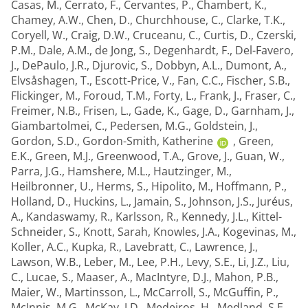
Casas, M.
,
Cerrato, F.
,
Cervantes, P.
,
Chambert, K.
,
Chamey, A.W.
,
Chen, D.
,
Churchhouse, C.
,
Clarke, T.K.
,
Coryell, W.
,
Craig, D.W.
,
Cruceanu, C.
,
Curtis, D.
,
Czerski,
P.M.
,
Dale, A.M.
,
de Jong, S.
,
Degenhardt, F.
,
Del-Favero,
J.
,
DePaulo, J.R.
,
Djurovic, S.
,
Dobbyn, A.L.
,
Dumont, A.
,
Elvsåshagen, T.
,
Escott-Price, V.
,
Fan, C.C.
,
Fischer, S.B.
,
Flickinger, M.
,
Foroud, T.M.
,
Forty, L.
,
Frank, J.
,
Fraser, C.
,
Freimer, N.B.
,
Frisen, L.
,
Gade, K.
,
Gage, D.
,
Garnham, J.
,
Giambartolmei, C.
,
Pedersen, M.G.
,
Goldstein, J.
,
Gordon, S.D.
,
Gordon-Smith, Katherine
,
Green,
E.K.
,
Green, M.J.
,
Greenwood, T.A.
,
Grove, J.
,
Guan, W.
,
Parra, J.G.
,
Hamshere, M.L.
,
Hautzinger, M.
,
Heilbronner, U.
,
Herms, S.
,
Hipolito, M.
,
Hoffmann, P.
,
Holland, D.
,
Huckins, L.
,
Jamain, S.
,
Johnson, J.S.
,
Juréus,
A.
,
Kandaswamy, R.
,
Karlsson, R.
,
Kennedy, J.L.
,
Kittel-
Schneider, S.
,
Knott, Sarah
,
Knowles, J.A.
,
Kogevinas, M.
,
Koller, A.C.
,
Kupka, R.
,
Lavebratt, C.
,
Lawrence, J.
,
Lawson, W.B.
,
Leber, M.
,
Lee, P.H.
,
Levy, S.E.
,
Li, J.Z.
,
Liu,
C.
,
Lucae, S.
,
Maaser, A.
,
MacIntyre, D.J.
,
Mahon, P.B.
,
Maier, W.
,
Martinsson, L.
,
McCarroll, S.
,
McGuffin, P.
,
McInnis, M.G.
,
McKay, J.D.
,
Medeiros, H.
,
Medland, S.E.
,