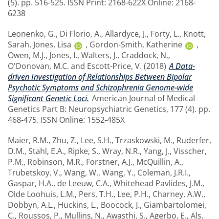
(5). pp. 516-525. ISSN Print: 2168-622X Online: 2168-
6238
Leonenko, G.
,
Di Florio, A.
,
Allardyce, J.
,
Forty, L.
,
Knott,
Sarah
,
Jones, Lisa
,
Gordon-Smith, Katherine
,
Owen, M.J.
,
Jones, I.
,
Walters, J.
,
Craddock, N.
,
O'Donovan, M.C.
and
Escott-Price, V.
(2018)
A Data-
driven Investigation of Relationships Between Bipolar
Psychotic Symptoms and Schizophrenia Genome-wide
Significant Genetic Loci.
American Journal of Medical
Genetics Part B: Neuropsychiatric Genetics, 177 (4). pp.
468-475. ISSN Online: 1552-485X
Maier, R.M.
,
Zhu, Z.
,
Lee, S.H.
,
Trzaskowski, M.
,
Ruderfer,
D.M.
,
Stahl, E.A.
,
Ripke, S.
,
Wray, N.R.
,
Yang, J.
,
Visscher,
P.M.
,
Robinson, M.R.
,
Forstner, A.J.
,
McQuillin, A.
,
Trubetskoy, V.
,
Wang, W.
,
Wang, Y.
,
Coleman, J.R.I.
,
Gaspar, H.A.
,
de Leeuw, C.A.
,
Whitehead Pavlides, J.M.
,
Olde Loohuis, L.M.
,
Pers, T.H.
,
Lee, P.H.
,
Charney, A.W.
,
Dobbyn, A.L.
,
Huckins, L.
,
Boocock, J.
,
Giambartolomei,
C.
,
Roussos, P.
,
Mullins, N.
,
Awasthi, S.
,
Agerbo, E.
,
Als,