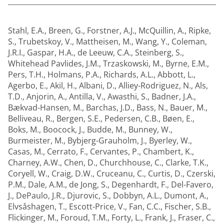
Stahl, E.A.
,
Breen, G.
,
Forstner, A.J.
,
McQuillin, A.
,
Ripke,
S.
,
Trubetskoy, V.
,
Mattheisen, M.
,
Wang, Y.
,
Coleman,
J.R.I.
,
Gaspar, H.A.
,
de Leeuw, C.A.
,
Steinberg, S.
,
Whitehead Pavlides, J.M.
,
Trzaskowski, M.
,
Byrne, E.M.
,
Pers, T.H.
,
Holmans, P.A.
,
Richards, A.L.
,
Abbott, L.
,
Agerbo, E.
,
Akil, H.
,
Albani, D.
,
Alliey-Rodriguez, N.
,
Als,
T.D.
,
Anjorin, A.
,
Antilla, V.
,
Awasthi, S.
,
Badner, J.A.
,
Bækvad-Hansen, M.
,
Barchas, J.D.
,
Bass, N.
,
Bauer, M.
,
Belliveau, R.
,
Bergen, S.E.
,
Pedersen, C.B.
,
Bøen, E.
,
Boks, M.
,
Boocock, J.
,
Budde, M.
,
Bunney, W.
,
Burmeister, M.
,
Bybjerg-Grauholm, J.
,
Byerley, W.
,
Casas, M.
,
Cerrato, F.
,
Cervantes, P.
,
Chambert, K.
,
Charney, A.W.
,
Chen, D.
,
Churchhouse, C.
,
Clarke, T.K.
,
Coryell, W.
,
Craig, D.W.
,
Cruceanu, C.
,
Curtis, D.
,
Czerski,
P.M.
,
Dale, A.M.
,
de Jong, S.
,
Degenhardt, F.
,
Del-Favero,
J.
,
DePaulo, J.R.
,
Djurovic, S.
,
Dobbyn, A.L.
,
Dumont, A.
,
Elvsåshagen, T.
,
Escott-Price, V.
,
Fan, C.C.
,
Fischer, S.B.
,
Flickinger, M.
,
Foroud, T.M.
,
Forty, L.
,
Frank, J.
,
Fraser, C.
,