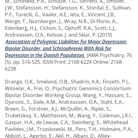
M.
,
Schofield, P.R.
,
Schulze, T.G.
,
Serretti, A.
,
Smoller,
J.W.
,
Stefansson, H.
,
Stefansson, K.
,
Stordal, E.
,
Sullivan,
P.F.
,
Turecki, G.
,
Vaaler, A.E.
,
Ieta, E.
,
Vincent, J.B.
,
Werge, T.
,
Nurnberger, J.
,
Wray, N.R.
,
Di Florio, A.
,
Edenberg, H.J.
,
Cichon, S.
,
Ophoff, R.A.
,
Scott, L.J.
,
Andreassen, O.A.
,
Kelsoe, J.
and
Sklar, P.
(2019)
Association of Polygenic Liabilities for Major Depression,
Bipolar Disorder, and Schizophrenia With Risk for
Depression in the Danish Population.
JAMA Psychiatry, 76
(5). pp. 516-525. ISSN Print: 2168-622X Online: 2168-
6238
Drange, O.K.
,
Smeland, O.B.
,
Shadrin, A.A.
,
Finseth, P.I.
,
Witoelar, A.
,
Frei, O.
,
Psychiatric Genomics Consortium
Bipolar Disorder Working Group
,
Wang, Y.
,
Hassani, S.
,
Djurovic, S.
,
Dale, A.M.
,
Andreassen, O.A.
,
Stahl, E.A.
,
Breen, G.
,
Forstner, A.J.
,
McQuillin, A.
,
Ripke, S.
,
Trubetskoy, V.
,
Mattheisen, M.
,
Wang, Y.
,
Coleman, J.R.I.
,
Gaspar, H.A.
,
de Leeuw, C.A.
,
Steinberg, S.
,
Whitehead
Pavlides, J.M.
,
Trzaskowski, M.
,
Pers, T.H.
,
Holmans, P.A.
,
Abbott, L.
,
Agerbo, E.
,
Akil, H.
,
Albani, D.
,
Alliey-