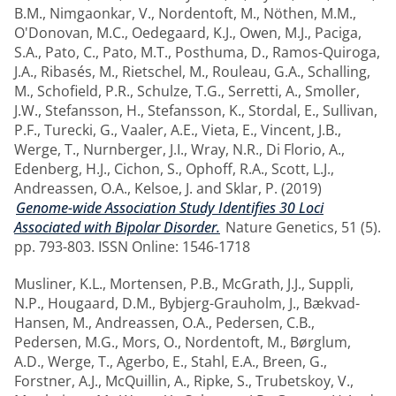
B.M.
,
Nimgaonkar, V.
,
Nordentoft, M.
,
Nöthen, M.M.
,
O'Donovan, M.C.
,
Oedegaard, K.J.
,
Owen, M.J.
,
Paciga,
S.A.
,
Pato, C.
,
Pato, M.T.
,
Posthuma, D.
,
Ramos-Quiroga,
J.A.
,
Ribasés, M.
,
Rietschel, M.
,
Rouleau, G.A.
,
Schalling,
M.
,
Schofield, P.R.
,
Schulze, T.G.
,
Serretti, A.
,
Smoller,
J.W.
,
Stefansson, H.
,
Stefansson, K.
,
Stordal, E.
,
Sullivan,
P.F.
,
Turecki, G.
,
Vaaler, A.E.
,
Vieta, E.
,
Vincent, J.B.
,
Werge, T.
,
Nurnberger, J.I.
,
Wray, N.R.
,
Di Florio, A.
,
Edenberg, H.J.
,
Cichon, S.
,
Ophoff, R.A.
,
Scott, L.J.
,
Andreassen, O.A.
,
Kelsoe, J.
and
Sklar, P.
(2019)
Genome-wide Association Study Identifies 30 Loci
Associated with Bipolar Disorder.
Nature Genetics, 51 (5).
pp. 793-803. ISSN Online: 1546-1718
Musliner, K.L.
,
Mortensen, P.B.
,
McGrath, J.J.
,
Suppli,
N.P.
,
Hougaard, D.M.
,
Bybjerg-Grauholm, J.
,
Bækvad-
Hansen, M.
,
Andreassen, O.A.
,
Pedersen, C.B.
,
Pedersen, M.G.
,
Mors, O.
,
Nordentoft, M.
,
Børglum,
A.D.
,
Werge, T.
,
Agerbo, E.
,
Stahl, E.A.
,
Breen, G.
,
Forstner, A.J.
,
McQuillin, A.
,
Ripke, S.
,
Trubetskoy, V.
,