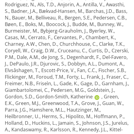
Rodriguez, N.
,
Als, T.D.
,
Anjorin, A.
,
Antilla, V.
,
Awasthi,
S.
,
Badner, J.A.
,
Bækvad-Hansen, M.
,
Barchas, J.D.
,
Bass,
N.
,
Bauer, M.
,
Belliveau, R.
,
Bergen, S.E.
,
Pedersen, C.B.
,
Bøen, E.
,
Boks, M.
,
Boocock, J.
,
Budde, M.
,
Bunney, W.
,
Burmeister, M.
,
Bybjerg-Grauholm, J.
,
Byerley, W.
,
Casas, M.
,
Cerrato, F.
,
Cervantes, P.
,
Chambert, K.
,
Charney, A.W.
,
Chen, D.
,
Churchhouse, C.
,
Clarke, T.K.
,
Coryell, W.
,
Craig, D.W.
,
Cruceanu, C.
,
Curtis, D.
,
Czerski,
P.M.
,
Dale, A.M.
,
de Jong, S.
,
Degenhardt, F.
,
Del-Favero,
J.
,
DePaulo, J.R.
,
Djurovic, S.
,
Dobbyn, A.L.
,
Dumont, A.
,
Elvsåshagen, T.
,
Escott-Price, V.
,
Fan, C.C.
,
Fischer, S.B.
,
Flickinger, M.
,
Foroud, T.M.
,
Forty, L.
,
Frank, J.
,
Fraser, C.
,
Freimer, N.B.
,
Friseìn, L.
,
Gade, K.
,
Gage, D.
,
Garnham, J.
,
Giambartolomei, C.
,
Pedersen, M.G.
,
Goldstein, J.
,
Gordon, S.D.
,
Gordon-Smith, Katherine
,
Green,
E.K.
,
Green, M.J.
,
Greenwood, T.A.
,
Grove, J.
,
Guan, W.
,
Parra, J.G.
,
Hamshere, M.L.
,
Hautzinger, M.
,
Heilbronner, U.
,
Herms, S.
,
Hipolito, M.
,
Hoffmann, P.
,
Holland, D.
,
Huckins, L.
,
Jamain, S.
,
Johnson, J.S.
,
Jureìus,
A.
,
Kandaswamy, R.
,
Karlsson, R.
,
Kennedy, J.L.
,
Kittel-