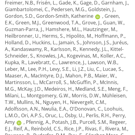
Freimer, N.B.
,
Frisén, L.
,
Gade, K.
,
Gage, D.
,
Garnham, J.
,
Giambartolomei, C.
,
Pedersen, M.G.
,
Goldstein, J.
,
Gordon, S.D.
,
Gordon-Smith, Katherine
,
Green,
E.K.
,
Green, M.J.
,
Greenwood, T.A.
,
Grove, J.
,
Guan, W.
,
Guzman-Parra, J.
,
Hamshere, M.L.
,
Hautzinger, M.
,
Heilbronner, U.
,
Herms, S.
,
Hipolito, M.
,
Hoffmann, P.
,
Holland, D.
,
Huckins, L.
,
Jamain, S.
,
Johnson, J.S.
,
Juréus,
A.
,
Kandaswamy, R.
,
Karlsson, R.
,
Kennedy, J.L.
,
Kittel-
Schneider, S.
,
Knowles, J.A.
,
Kogevinas, M.
,
Koller, A.C.
,
Kupka, R.
,
Lavebratt, C.
,
Lawrence, J.
,
Lawson, W.B.
,
Leber, M.
,
Lee, P.H.
,
Levy, S.E.
,
Li, J.Z.
,
Liu, C.
,
Lucae, S.
,
Maaser, A.
,
MacIntyre, D.J.
,
Mahon, P.B.
,
Maier, W.
,
Martinsson, L.
,
McCarroll, S.
,
McGuffin, P.
,
McInnis,
M.G.
,
McKay, J.D.
,
Medeiros, H.
,
Medland, S.E.
,
Meng, F.
,
Milani, L.
,
Montgomery, G.W.
,
Morris, D.W.
,
Mühleisen,
T.W.
,
Mullins, N.
,
Nguyen, H.
,
Nievergelt, C.M.
,
Adolfsson, A.N.
,
Nwulia, E.A.
,
O'Donovan, C.
,
Loohuis,
L.M.O.
,
Ori, A.P.S.
,
Oruc, L.
,
Ösby, U.
,
Perlis, R.H.
,
Perry,
Amy
,
Pfennig, A.
,
Potash, J.B.
,
Purcell, S.M.
,
Regeer,
E.J.
,
Reif, A.
,
Reinbold, C.S.
,
Rice, J.P.
,
Rivas, F.
,
Rivera, M.
,