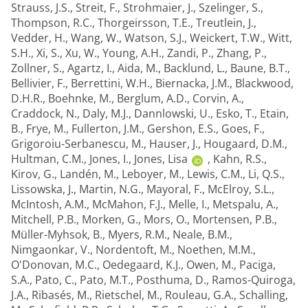
Strauss, J.S.
,
Streit, F.
,
Strohmaier, J.
,
Szelinger, S.
,
Thompson, R.C.
,
Thorgeirsson, T.E.
,
Treutlein, J.
,
Vedder, H.
,
Wang, W.
,
Watson, S.J.
,
Weickert, T.W.
,
Witt,
S.H.
,
Xi, S.
,
Xu, W.
,
Young, A.H.
,
Zandi, P.
,
Zhang, P.
,
Zollner, S.
,
Agartz, I.
,
Aida, M.
,
Backlund, L.
,
Baune, B.T.
,
Bellivier, F.
,
Berrettini, W.H.
,
Biernacka, J.M.
,
Blackwood,
D.H.R.
,
Boehnke, M.
,
Berglum, A.D.
,
Corvin, A.
,
Craddock, N.
,
Daly, M.J.
,
Dannlowski, U.
,
Esko, T.
,
Etain,
B.
,
Frye, M.
,
Fullerton, J.M.
,
Gershon, E.S.
,
Goes, F.
,
Grigoroiu-Serbanescu, M.
,
Hauser, J.
,
Hougaard, D.M.
,
Hultman, C.M.
,
Jones, I.
,
Jones, Lisa
,
Kahn, R.S.
,
Kirov, G.
,
Landén, M.
,
Leboyer, M.
,
Lewis, C.M.
,
Li, Q.S.
,
Lissowska, J.
,
Martin, N.G.
,
Mayoral, F.
,
McElroy, S.L.
,
McIntosh, A.M.
,
McMahon, F.J.
,
Melle, I.
,
Metspalu, A.
,
Mitchell, P.B.
,
Morken, G.
,
Mors, O.
,
Mortensen, P.B.
,
Müller-Myhsok, B.
,
Myers, R.M.
,
Neale, B.M.
,
Nimgaonkar, V.
,
Nordentoft, M.
,
Noethen, M.M.
,
O'Donovan, M.C.
,
Oedegaard, K.J.
,
Owen, M.
,
Paciga,
S.A.
,
Pato, C.
,
Pato, M.T.
,
Posthuma, D.
,
Ramos-Quiroga,
J.A.
,
Ribasés, M.
,
Rietschel, M.
,
Rouleau, G.A.
,
Schalling,