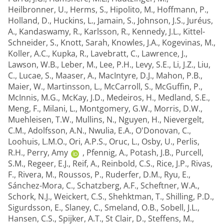
Heilbronner, U.
,
Herms, S.
,
Hipolito, M.
,
Hoffmann, P.
,
Holland, D.
,
Huckins, L.
,
Jamain, S.
,
Johnson, J.S.
,
Juréus,
A.
,
Kandaswamy, R.
,
Karlsson, R.
,
Kennedy, J.L.
,
Kittel-
Schneider, S.
,
Knott, Sarah
,
Knowles, J.A.
,
Kogevinas, M.
,
Koller, A.C.
,
Kupka, R.
,
Lavebratt, C.
,
Lawrence, J.
,
Lawson, W.B.
,
Leber, M.
,
Lee, P.H.
,
Levy, S.E.
,
Li, J.Z.
,
Liu,
C.
,
Lucae, S.
,
Maaser, A.
,
MacIntyre, D.J.
,
Mahon, P.B.
,
Maier, W.
,
Martinsson, L.
,
McCarroll, S.
,
McGuffin, P.
,
McInnis, M.G.
,
McKay, J.D.
,
Medeiros, H.
,
Medland, S.E.
,
Meng, F.
,
Milani, L.
,
Montgomery, G.W.
,
Morris, D.W.
,
Muehleisen, T.W.
,
Mullins, N.
,
Nguyen, H.
,
Nievergelt,
C.M.
,
Adolfsson, A.N.
,
Nwulia, E.A.
,
O'Donovan, C.
,
Loohuis, L.M.O.
,
Ori, A.P.S.
,
Oruc, L.
,
Osby, U.
,
Perlis,
R.H.
,
Perry, Amy
,
Pfennig, A.
,
Potash, J.B.
,
Purcell,
S.M.
,
Regeer, E.J.
,
Reif, A.
,
Reinbold, C.S.
,
Rice, J.P.
,
Rivas,
F.
,
Rivera, M.
,
Roussos, P.
,
Ruderfer, D.M.
,
Ryu, E.
,
Sánchez-Mora, C.
,
Schatzberg, A.F.
,
Scheftner, W.A.
,
Schork, N.J.
,
Weickert, C.S.
,
Shehktman, T.
,
Shilling, P.D.
,
Sigurdsson, E.
,
Slaney, C.
,
Smeland, O.B.
,
Sobell, J.L.
,
Hansen, C.S.
,
Spijker, A.T.
,
St Clair, D.
,
Steffens, M.
,