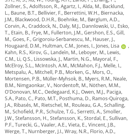
Zollner, S.
,
Adolfsson, R.
,
Agartz, I.
,
Alda, M.
,
Backlund,
L.
,
Baune, B.T.
,
Bellivier, F.
,
Berrettini, W.H.
,
Biernacka,
J.M.
,
Blackwood, D.H.R.
,
Boehnke, M.
,
Børglum, A.D.
,
Corvin, A.
,
Craddock, N.
,
Daly, M.J.
,
Dannlowski, U.
,
Esko,
T.
,
Etain, B.
,
Frye, M.
,
Fullerton, J.M.
,
Gershon, E.S.
,
Gill,
M.
,
Goes, F.
,
Grigoroiu-Serbanescu, M.
,
Hauser, J.
,
Hougaard, D.M.
,
Hultman, C.M.
,
Jones, I.
,
Jones, Lisa
,
Kahn, R.S.
,
Kirov, G.
,
Landeìn, M.
,
Leboyer, M.
,
Lewis,
C.M.
,
Li, Q.S.
,
Lissowska, J.
,
Martin, N.G.
,
Mayoral, F.
,
McElroy, S.L.
,
McIntosh, A.M.
,
McMahon, F.J.
,
Melle, I.
,
Metspalu, A.
,
Mitchell, P.B.
,
Morken, G.
,
Mors, O.
,
Mortensen, P.B.
,
Müller-Myhsok, B.
,
Myers, R.M.
,
Neale,
B.M.
,
Nimgaonkar, V.
,
Nordentoft, M.
,
Nöthen, M.M.
,
O'Donovan, M.C.
,
Oedegaard, K.J.
,
Owen, M.J.
,
Paciga,
S.A.
,
Pato, C.
,
Pato, M.T.
,
Posthuma, D.
,
Ramos-Quiroga,
J.A.
,
Ribasés, M.
,
Rietschel, M.
,
Rouleau, G.A.
,
Schalling,
M.
,
Schofield, P.R.
,
Schulze, T.G.
,
Serretti, A.
,
Smoller,
J.W.
,
Stefansson, H.
,
Stefansson, K.
,
Stordal, E.
,
Sullivan,
P.F.
,
Turecki, G.
,
Vaaler, A.E.
,
Vieta, E.
,
Vincent, J.B.
,
Werge, T.
,
Nurnberger, J.I.
,
Wray, N.R.
,
Florio, A.D.
,