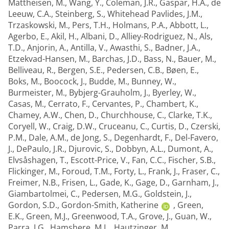
Mattheisen, M.
,
Wang, Y.
,
Coleman, J.R.
,
Gaspar, H.A.
,
de
Leeuw, C.A.
,
Steinberg, S.
,
Whitehead Pavlides, J.M.
,
Trzaskowski, M.
,
Pers, T.H.
,
Holmans, P.A.
,
Abbott, L.
,
Agerbo, E.
,
Akil, H.
,
Albani, D.
,
Alliey-Rodriguez, N.
,
Als,
T.D.
,
Anjorin, A.
,
Antilla, V.
,
Awasthi, S.
,
Badner, J.A.
,
Etzekvad-Hansen, M.
,
Barchas, J.D.
,
Bass, N.
,
Bauer, M.
,
Belliveau, R.
,
Bergen, S.E.
,
Pedersen, C.B.
,
Bøen, E.
,
Boks, M.
,
Boocock, J.
,
Budde, M.
,
Bunney, W.
,
Burmeister, M.
,
Bybjerg-Grauholm, J.
,
Byerley, W.
,
Casas, M.
,
Cerrato, F.
,
Cervantes, P.
,
Chambert, K.
,
Chamey, A.W.
,
Chen, D.
,
Churchhouse, C.
,
Clarke, T.K.
,
Coryell, W.
,
Craig, D.W.
,
Cruceanu, C.
,
Curtis, D.
,
Czerski,
P.M.
,
Dale, A.M.
,
de Jong, S.
,
Degenhardt, F.
,
Del-Favero,
J.
,
DePaulo, J.R.
,
Djurovic, S.
,
Dobbyn, A.L.
,
Dumont, A.
,
Elvsåshagen, T.
,
Escott-Price, V.
,
Fan, C.C.
,
Fischer, S.B.
,
Flickinger, M.
,
Foroud, T.M.
,
Forty, L.
,
Frank, J.
,
Fraser, C.
,
Freimer, N.B.
,
Frisen, L.
,
Gade, K.
,
Gage, D.
,
Garnham, J.
,
Giambartolmei, C.
,
Pedersen, M.G.
,
Goldstein, J.
,
Gordon, S.D.
,
Gordon-Smith, Katherine
,
Green,
E.K.
,
Green, M.J.
,
Greenwood, T.A.
,
Grove, J.
,
Guan, W.
,
Parra, J.G.
,
Hamshere, M.L.
,
Hautzinger, M.
,