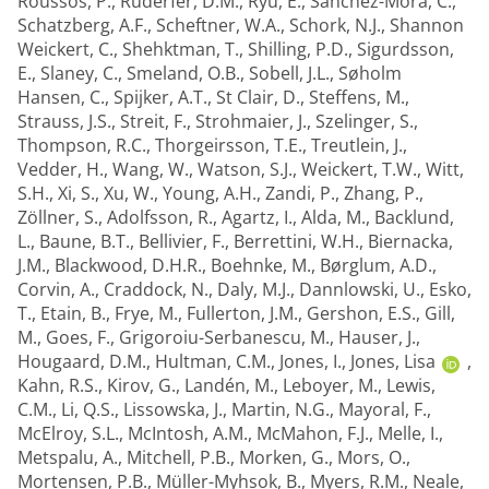
Roussos, P.
,
Ruderfer, D.M.
,
Ryu, E.
,
Sánchez-Mora, C.
,
Schatzberg, A.F.
,
Scheftner, W.A.
,
Schork, N.J.
,
Shannon
Weickert, C.
,
Shehktman, T.
,
Shilling, P.D.
,
Sigurdsson,
E.
,
Slaney, C.
,
Smeland, O.B.
,
Sobell, J.L.
,
Søholm
Hansen, C.
,
Spijker, A.T.
,
St Clair, D.
,
Steffens, M.
,
Strauss, J.S.
,
Streit, F.
,
Strohmaier, J.
,
Szelinger, S.
,
Thompson, R.C.
,
Thorgeirsson, T.E.
,
Treutlein, J.
,
Vedder, H.
,
Wang, W.
,
Watson, S.J.
,
Weickert, T.W.
,
Witt,
S.H.
,
Xi, S.
,
Xu, W.
,
Young, A.H.
,
Zandi, P.
,
Zhang, P.
,
Zöllner, S.
,
Adolfsson, R.
,
Agartz, I.
,
Alda, M.
,
Backlund,
L.
,
Baune, B.T.
,
Bellivier, F.
,
Berrettini, W.H.
,
Biernacka,
J.M.
,
Blackwood, D.H.R.
,
Boehnke, M.
,
Børglum, A.D.
,
Corvin, A.
,
Craddock, N.
,
Daly, M.J.
,
Dannlowski, U.
,
Esko,
T.
,
Etain, B.
,
Frye, M.
,
Fullerton, J.M.
,
Gershon, E.S.
,
Gill,
M.
,
Goes, F.
,
Grigoroiu-Serbanescu, M.
,
Hauser, J.
,
Hougaard, D.M.
,
Hultman, C.M.
,
Jones, I.
,
Jones, Lisa
,
Kahn, R.S.
,
Kirov, G.
,
Landén, M.
,
Leboyer, M.
,
Lewis,
C.M.
,
Li, Q.S.
,
Lissowska, J.
,
Martin, N.G.
,
Mayoral, F.
,
McElroy, S.L.
,
McIntosh, A.M.
,
McMahon, F.J.
,
Melle, I.
,
Metspalu, A.
,
Mitchell, P.B.
,
Morken, G.
,
Mors, O.
,
Mortensen, P.B.
,
Müller-Myhsok, B.
,
Myers, R.M.
,
Neale,