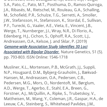
S.A.
,
Pato, C.
,
Pato, M.T.
,
Posthuma, D.
,
Ramos-Quiroga,
J.A.
,
Ribasés, M.
,
Rietschel, M.
,
Rouleau, G.A.
,
Schalling,
M.
,
Schofield, P.R.
,
Schulze, T.G.
,
Serretti, A.
,
Smoller,
J.W.
,
Stefansson, H.
,
Stefansson, K.
,
Stordal, E.
,
Sullivan,
P.F.
,
Turecki, G.
,
Vaaler, A.E.
,
Vieta, E.
,
Vincent, J.B.
,
Werge, T.
,
Nurnberger, J.I.
,
Wray, N.R.
,
Di Florio, A.
,
Edenberg, H.J.
,
Cichon, S.
,
Ophoff, R.A.
,
Scott, L.J.
,
Andreassen, O.A.
,
Kelsoe, J.
and
Sklar, P.
(2019)
Genome-wide Association Study Identifies 30 Loci
Associated with Bipolar Disorder.
Nature Genetics, 51 (5).
pp. 793-803. ISSN Online: 1546-1718
Musliner, K.L.
,
Mortensen, P.B.
,
McGrath, J.J.
,
Suppli,
N.P.
,
Hougaard, D.M.
,
Bybjerg-Grauholm, J.
,
Bækvad-
Hansen, M.
,
Andreassen, O.A.
,
Pedersen, C.B.
,
Pedersen, M.G.
,
Mors, O.
,
Nordentoft, M.
,
Børglum,
A.D.
,
Werge, T.
,
Agerbo, E.
,
Stahl, E.A.
,
Breen, G.
,
Forstner, A.J.
,
McQuillin, A.
,
Ripke, S.
,
Trubetskoy, V.
,
Mattheisen, M.
,
Wang, Y.
,
Coleman, J.R.
,
Gaspar, H.A.
,
de
Leeuw, C.A.
,
Steinberg, S.
,
Whitehead Pavlides, J.M.
,