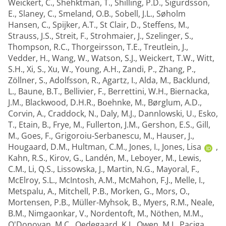
Weickert, C.
,
Shehktman, T.
,
Shilling, P.D.
,
Sigurdsson,
E.
,
Slaney, C.
,
Smeland, O.B.
,
Sobell, J.L.
,
Søholm
Hansen, C.
,
Spijker, A.T.
,
St Clair, D.
,
Steffens, M.
,
Strauss, J.S.
,
Streit, F.
,
Strohmaier, J.
,
Szelinger, S.
,
Thompson, R.C.
,
Thorgeirsson, T.E.
,
Treutlein, J.
,
Vedder, H.
,
Wang, W.
,
Watson, S.J.
,
Weickert, T.W.
,
Witt,
S.H.
,
Xi, S.
,
Xu, W.
,
Young, A.H.
,
Zandi, P.
,
Zhang, P.
,
Zöllner, S.
,
Adolfsson, R.
,
Agartz, I.
,
Alda, M.
,
Backlund,
L.
,
Baune, B.T.
,
Bellivier, F.
,
Berrettini, W.H.
,
Biernacka,
J.M.
,
Blackwood, D.H.R.
,
Boehnke, M.
,
Børglum, A.D.
,
Corvin, A.
,
Craddock, N.
,
Daly, M.J.
,
Dannlowski, U.
,
Esko,
T.
,
Etain, B.
,
Frye, M.
,
Fullerton, J.M.
,
Gershon, E.S.
,
Gill,
M.
,
Goes, F.
,
Grigoroiu-Serbanescu, M.
,
Hauser, J.
,
Hougaard, D.M.
,
Hultman, C.M.
,
Jones, I.
,
Jones, Lisa
,
Kahn, R.S.
,
Kirov, G.
,
Landén, M.
,
Leboyer, M.
,
Lewis,
C.M.
,
Li, Q.S.
,
Lissowska, J.
,
Martin, N.G.
,
Mayoral, F.
,
McElroy, S.L.
,
McIntosh, A.M.
,
McMahon, F.J.
,
Melle, I.
,
Metspalu, A.
,
Mitchell, P.B.
,
Morken, G.
,
Mors, O.
,
Mortensen, P.B.
,
Müller-Myhsok, B.
,
Myers, R.M.
,
Neale,
B.M.
,
Nimgaonkar, V.
,
Nordentoft, M.
,
Nöthen, M.M.
,
O'Donovan, M.C.
,
Oedegaard, K.J.
,
Owen, M.J.
,
Paciga,