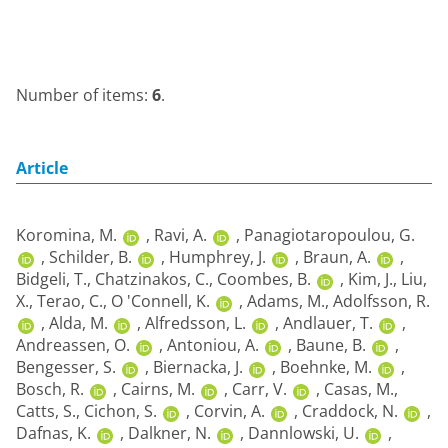
Number of items:
6
.
Article
Koromina, M.
,
Ravi, A.
,
Panagiotaropoulou, G.
,
Schilder, B.
,
Humphrey, J.
,
Braun, A.
,
Bidgeli, T.
,
Chatzinakos, C.
,
Coombes, B.
,
Kim, J.
,
Liu,
X.
,
Terao, C.
,
O 'Connell, K.
,
Adams, M.
,
Adolfsson, R.
,
Alda, M.
,
Alfredsson, L.
,
Andlauer, T.
,
Andreassen, O.
,
Antoniou, A.
,
Baune, B.
,
Bengesser, S.
,
Biernacka, J.
,
Boehnke, M.
,
Bosch, R.
,
Cairns, M.
,
Carr, V.
,
Casas, M.
,
Catts, S.
,
Cichon, S.
,
Corvin, A.
,
Craddock, N.
,
Dafnas, K.
,
Dalkner, N.
,
Dannlowski, U.
,