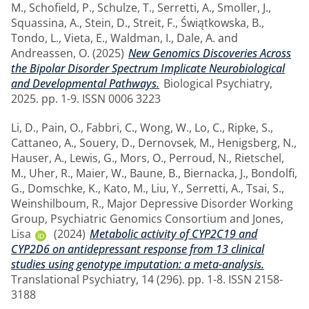
M.
,
Schofield, P.
,
Schulze, T.
,
Serretti, A.
,
Smoller, J.
,
Squassina, A.
,
Stein, D.
,
Streit, F.
,
Świątkowska, B.
,
Tondo, L.
,
Vieta, E.
,
Waldman, I.
,
Dale, A.
and
Andreassen, O.
(2025)
New Genomics Discoveries Across
the Bipolar Disorder Spectrum Implicate Neurobiological
and Developmental Pathways.
Biological Psychiatry,
2025. pp. 1-9. ISSN 0006 3223
Li, D.
,
Pain, O.
,
Fabbri, C.
,
Wong, W.
,
Lo, C.
,
Ripke, S.
,
Cattaneo, A.
,
Souery, D.
,
Dernovsek, M.
,
Henigsberg, N.
,
Hauser, A.
,
Lewis, G.
,
Mors, O.
,
Perroud, N.
,
Rietschel,
M.
,
Uher, R.
,
Maier, W.
,
Baune, B.
,
Biernacka, J.
,
Bondolfi,
G.
,
Domschke, K.
,
Kato, M.
,
Liu, Y.
,
Serretti, A.
,
Tsai, S.
,
Weinshilboum, R.
,
Major Depressive Disorder Working
Group, Psychiatric Genomics Consortium
and
Jones,
Lisa
(2024)
Metabolic activity of CYP2C19 and
CYP2D6 on antidepressant response from 13 clinical
studies using genotype imputation: a meta-analysis.
Translational Psychiatry, 14 (296). pp. 1-8. ISSN 2158-
3188