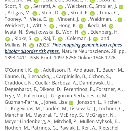
Scott, R.
,
Serretti, A.
,
Weickert, C.
,
Smoller, J.
,
Artigas, M.
,
Stein, D.
,
Streit, F.
,
Toma, C.
,
Tooney, P.
,
Vieta, E.
,
Vincent, J.
,
Waldman, I.
,
Weickert, T.
,
Witt, S.
,
Hong, K.
,
Ikeda, M.
,
Iwata, N.
,
Świątkowska, B.
,
Won, H.
,
Edenberg, H.
,
Ripke, S.
,
Raj, T.
,
Coleman, J.
and
Mullins, N.
(2025)
Fine-mapping genomic loci refines
bipolar disorder risk genes.
Nature Neuroscience, 28. pp.
1393-1411. ISSN Print: 1097-6256 Online:1546-1726
O’Connell, K.
,
Adolfsson, R.
,
Andlauer, T.
,
Bauer, M.
,
Baune, B.
,
Biernacka, J.
,
Carpiniello, B.
,
Cichon, S.
,
Craddock, N.
,
Cuellar-Barboza, A.
,
Dannlowski, U.
,
Degenhardt, F.
,
Dikeos, D.
,
Ferentinos, P.
,
Forstner, A.
,
Frye, M.
,
Fullerton, J.
,
Grigoroiu-Serbanescu, M.
,
Guzman-Parra, J.
,
Jones, Lisa
,
Jonsson, L.
,
Kircher,
T.
,
Kogevinas, M.
,
Landén, M.
,
Lissowska, J.
,
Lochner, C.
,
Manchia, M.
,
Mayoral, F.
,
McElroy, S.
,
McGregor, N.
,
Meyer-Lindenberg, A.
,
Mitchell, P.
,
Müller-Myhsok, B.
,
Nöthen, M.
,
Patrinos, G.
,
Pawlak, J.
,
Reif, A.
,
Rietschel,