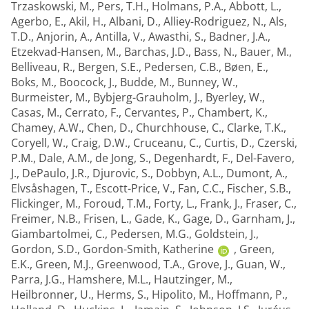
Trzaskowski, M.
,
Pers, T.H.
,
Holmans, P.A.
,
Abbott, L.
,
Agerbo, E.
,
Akil, H.
,
Albani, D.
,
Alliey-Rodriguez, N.
,
Als,
T.D.
,
Anjorin, A.
,
Antilla, V.
,
Awasthi, S.
,
Badner, J.A.
,
Etzekvad-Hansen, M.
,
Barchas, J.D.
,
Bass, N.
,
Bauer, M.
,
Belliveau, R.
,
Bergen, S.E.
,
Pedersen, C.B.
,
Bøen, E.
,
Boks, M.
,
Boocock, J.
,
Budde, M.
,
Bunney, W.
,
Burmeister, M.
,
Bybjerg-Grauholm, J.
,
Byerley, W.
,
Casas, M.
,
Cerrato, F.
,
Cervantes, P.
,
Chambert, K.
,
Chamey, A.W.
,
Chen, D.
,
Churchhouse, C.
,
Clarke, T.K.
,
Coryell, W.
,
Craig, D.W.
,
Cruceanu, C.
,
Curtis, D.
,
Czerski,
P.M.
,
Dale, A.M.
,
de Jong, S.
,
Degenhardt, F.
,
Del-Favero,
J.
,
DePaulo, J.R.
,
Djurovic, S.
,
Dobbyn, A.L.
,
Dumont, A.
,
Elvsåshagen, T.
,
Escott-Price, V.
,
Fan, C.C.
,
Fischer, S.B.
,
Flickinger, M.
,
Foroud, T.M.
,
Forty, L.
,
Frank, J.
,
Fraser, C.
,
Freimer, N.B.
,
Frisen, L.
,
Gade, K.
,
Gage, D.
,
Garnham, J.
,
Giambartolmei, C.
,
Pedersen, M.G.
,
Goldstein, J.
,
Gordon, S.D.
,
Gordon-Smith, Katherine
,
Green,
E.K.
,
Green, M.J.
,
Greenwood, T.A.
,
Grove, J.
,
Guan, W.
,
Parra, J.G.
,
Hamshere, M.L.
,
Hautzinger, M.
,
Heilbronner, U.
,
Herms, S.
,
Hipolito, M.
,
Hoffmann, P.
,