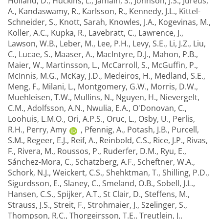
Holland, D.
,
Huckins, L.
,
Jamain, S.
,
Johnson, J.S.
,
Juréus,
A.
,
Kandaswamy, R.
,
Karlsson, R.
,
Kennedy, J.L.
,
Kittel-
Schneider, S.
,
Knott, Sarah
,
Knowles, J.A.
,
Kogevinas, M.
,
Koller, A.C.
,
Kupka, R.
,
Lavebratt, C.
,
Lawrence, J.
,
Lawson, W.B.
,
Leber, M.
,
Lee, P.H.
,
Levy, S.E.
,
Li, J.Z.
,
Liu,
C.
,
Lucae, S.
,
Maaser, A.
,
MacIntyre, D.J.
,
Mahon, P.B.
,
Maier, W.
,
Martinsson, L.
,
McCarroll, S.
,
McGuffin, P.
,
McInnis, M.G.
,
McKay, J.D.
,
Medeiros, H.
,
Medland, S.E.
,
Meng, F.
,
Milani, L.
,
Montgomery, G.W.
,
Morris, D.W.
,
Muehleisen, T.W.
,
Mullins, N.
,
Nguyen, H.
,
Nievergelt,
C.M.
,
Adolfsson, A.N.
,
Nwulia, E.A.
,
O'Donovan, C.
,
Loohuis, L.M.O.
,
Ori, A.P.S.
,
Oruc, L.
,
Osby, U.
,
Perlis,
R.H.
,
Perry, Amy
,
Pfennig, A.
,
Potash, J.B.
,
Purcell,
S.M.
,
Regeer, E.J.
,
Reif, A.
,
Reinbold, C.S.
,
Rice, J.P.
,
Rivas,
F.
,
Rivera, M.
,
Roussos, P.
,
Ruderfer, D.M.
,
Ryu, E.
,
Sánchez-Mora, C.
,
Schatzberg, A.F.
,
Scheftner, W.A.
,
Schork, N.J.
,
Weickert, C.S.
,
Shehktman, T.
,
Shilling, P.D.
,
Sigurdsson, E.
,
Slaney, C.
,
Smeland, O.B.
,
Sobell, J.L.
,
Hansen, C.S.
,
Spijker, A.T.
,
St Clair, D.
,
Steffens, M.
,
Strauss, J.S.
,
Streit, F.
,
Strohmaier, J.
,
Szelinger, S.
,
Thompson, R.C.
,
Thorgeirsson, T.E.
,
Treutlein, J.
,