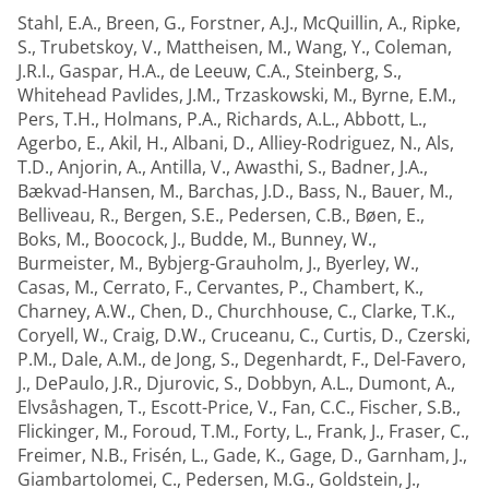
Stahl, E.A.
,
Breen, G.
,
Forstner, A.J.
,
McQuillin, A.
,
Ripke,
S.
,
Trubetskoy, V.
,
Mattheisen, M.
,
Wang, Y.
,
Coleman,
J.R.I.
,
Gaspar, H.A.
,
de Leeuw, C.A.
,
Steinberg, S.
,
Whitehead Pavlides, J.M.
,
Trzaskowski, M.
,
Byrne, E.M.
,
Pers, T.H.
,
Holmans, P.A.
,
Richards, A.L.
,
Abbott, L.
,
Agerbo, E.
,
Akil, H.
,
Albani, D.
,
Alliey-Rodriguez, N.
,
Als,
T.D.
,
Anjorin, A.
,
Antilla, V.
,
Awasthi, S.
,
Badner, J.A.
,
Bækvad-Hansen, M.
,
Barchas, J.D.
,
Bass, N.
,
Bauer, M.
,
Belliveau, R.
,
Bergen, S.E.
,
Pedersen, C.B.
,
Bøen, E.
,
Boks, M.
,
Boocock, J.
,
Budde, M.
,
Bunney, W.
,
Burmeister, M.
,
Bybjerg-Grauholm, J.
,
Byerley, W.
,
Casas, M.
,
Cerrato, F.
,
Cervantes, P.
,
Chambert, K.
,
Charney, A.W.
,
Chen, D.
,
Churchhouse, C.
,
Clarke, T.K.
,
Coryell, W.
,
Craig, D.W.
,
Cruceanu, C.
,
Curtis, D.
,
Czerski,
P.M.
,
Dale, A.M.
,
de Jong, S.
,
Degenhardt, F.
,
Del-Favero,
J.
,
DePaulo, J.R.
,
Djurovic, S.
,
Dobbyn, A.L.
,
Dumont, A.
,
Elvsåshagen, T.
,
Escott-Price, V.
,
Fan, C.C.
,
Fischer, S.B.
,
Flickinger, M.
,
Foroud, T.M.
,
Forty, L.
,
Frank, J.
,
Fraser, C.
,
Freimer, N.B.
,
Frisén, L.
,
Gade, K.
,
Gage, D.
,
Garnham, J.
,
Giambartolomei, C.
,
Pedersen, M.G.
,
Goldstein, J.
,