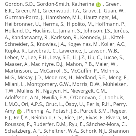
Gordon, S.D.
,
Gordon-Smith, Katherine
,
Green,
E.K.
,
Green, M.J.
,
Greenwood, T.A.
,
Grove, J.
,
Guan, W.
,
Guzman-Parra, J.
,
Hamshere, M.L.
,
Hautzinger, M.
,
Heilbronner, U.
,
Herms, S.
,
Hipolito, M.
,
Hoffmann, P.
,
Holland, D.
,
Huckins, L.
,
Jamain, S.
,
Johnson, J.S.
,
Juréus,
A.
,
Kandaswamy, R.
,
Karlsson, R.
,
Kennedy, J.L.
,
Kittel-
Schneider, S.
,
Knowles, J.A.
,
Kogevinas, M.
,
Koller, A.C.
,
Kupka, R.
,
Lavebratt, C.
,
Lawrence, J.
,
Lawson, W.B.
,
Leber, M.
,
Lee, P.H.
,
Levy, S.E.
,
Li, J.Z.
,
Liu, C.
,
Lucae, S.
,
Maaser, A.
,
MacIntyre, D.J.
,
Mahon, P.B.
,
Maier, W.
,
Martinsson, L.
,
McCarroll, S.
,
McGuffin, P.
,
McInnis,
M.G.
,
McKay, J.D.
,
Medeiros, H.
,
Medland, S.E.
,
Meng, F.
,
Milani, L.
,
Montgomery, G.W.
,
Morris, D.W.
,
Mühleisen,
T.W.
,
Mullins, N.
,
Nguyen, H.
,
Nievergelt, C.M.
,
Adolfsson, A.N.
,
Nwulia, E.A.
,
O'Donovan, C.
,
Loohuis,
L.M.O.
,
Ori, A.P.S.
,
Oruc, L.
,
Ösby, U.
,
Perlis, R.H.
,
Perry,
Amy
,
Pfennig, A.
,
Potash, J.B.
,
Purcell, S.M.
,
Regeer,
E.J.
,
Reif, A.
,
Reinbold, C.S.
,
Rice, J.P.
,
Rivas, F.
,
Rivera, M.
,
Roussos, P.
,
Ruderfer, D.M.
,
Ryu, E.
,
Sánchez-Mora, C.
,
Schatzberg, A.F.
,
Scheftner, W.A.
,
Schork, N.J.
,
Shannon