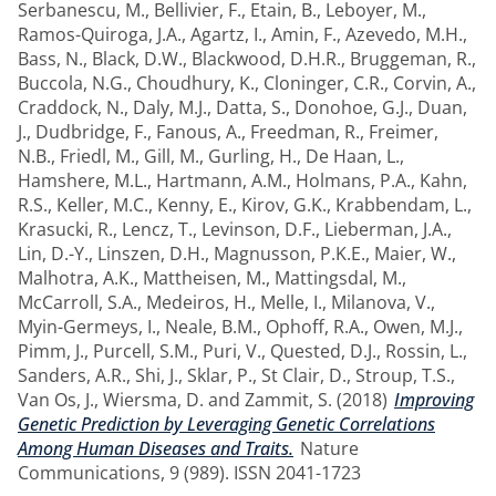
Serbanescu, M.
,
Bellivier, F.
,
Etain, B.
,
Leboyer, M.
,
Ramos-Quiroga, J.A.
,
Agartz, I.
,
Amin, F.
,
Azevedo, M.H.
,
Bass, N.
,
Black, D.W.
,
Blackwood, D.H.R.
,
Bruggeman, R.
,
Buccola, N.G.
,
Choudhury, K.
,
Cloninger, C.R.
,
Corvin, A.
,
Craddock, N.
,
Daly, M.J.
,
Datta, S.
,
Donohoe, G.J.
,
Duan,
J.
,
Dudbridge, F.
,
Fanous, A.
,
Freedman, R.
,
Freimer,
N.B.
,
Friedl, M.
,
Gill, M.
,
Gurling, H.
,
De Haan, L.
,
Hamshere, M.L.
,
Hartmann, A.M.
,
Holmans, P.A.
,
Kahn,
R.S.
,
Keller, M.C.
,
Kenny, E.
,
Kirov, G.K.
,
Krabbendam, L.
,
Krasucki, R.
,
Lencz, T.
,
Levinson, D.F.
,
Lieberman, J.A.
,
Lin, D.-Y.
,
Linszen, D.H.
,
Magnusson, P.K.E.
,
Maier, W.
,
Malhotra, A.K.
,
Mattheisen, M.
,
Mattingsdal, M.
,
McCarroll, S.A.
,
Medeiros, H.
,
Melle, I.
,
Milanova, V.
,
Myin-Germeys, I.
,
Neale, B.M.
,
Ophoff, R.A.
,
Owen, M.J.
,
Pimm, J.
,
Purcell, S.M.
,
Puri, V.
,
Quested, D.J.
,
Rossin, L.
,
Sanders, A.R.
,
Shi, J.
,
Sklar, P.
,
St Clair, D.
,
Stroup, T.S.
,
Van Os, J.
,
Wiersma, D.
and
Zammit, S.
(2018)
Improving
Genetic Prediction by Leveraging Genetic Correlations
Among Human Diseases and Traits.
Nature
Communications, 9 (989). ISSN 2041-1723