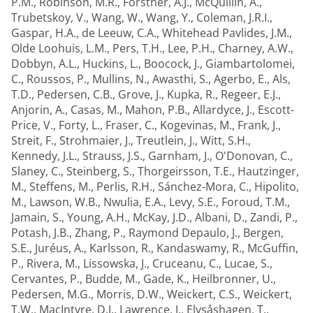
P.M.
,
Robinson, M.R.
,
Forstner, A.J.
,
McQuillin, A.
,
Trubetskoy, V.
,
Wang, W.
,
Wang, Y.
,
Coleman, J.R.I.
,
Gaspar, H.A.
,
de Leeuw, C.A.
,
Whitehead Pavlides, J.M.
,
Olde Loohuis, L.M.
,
Pers, T.H.
,
Lee, P.H.
,
Charney, A.W.
,
Dobbyn, A.L.
,
Huckins, L.
,
Boocock, J.
,
Giambartolomei,
C.
,
Roussos, P.
,
Mullins, N.
,
Awasthi, S.
,
Agerbo, E.
,
Als,
T.D.
,
Pedersen, C.B.
,
Grove, J.
,
Kupka, R.
,
Regeer, E.J.
,
Anjorin, A.
,
Casas, M.
,
Mahon, P.B.
,
Allardyce, J.
,
Escott-
Price, V.
,
Forty, L.
,
Fraser, C.
,
Kogevinas, M.
,
Frank, J.
,
Streit, F.
,
Strohmaier, J.
,
Treutlein, J.
,
Witt, S.H.
,
Kennedy, J.L.
,
Strauss, J.S.
,
Garnham, J.
,
O'Donovan, C.
,
Slaney, C.
,
Steinberg, S.
,
Thorgeirsson, T.E.
,
Hautzinger,
M.
,
Steffens, M.
,
Perlis, R.H.
,
Sánchez-Mora, C.
,
Hipolito,
M.
,
Lawson, W.B.
,
Nwulia, E.A.
,
Levy, S.E.
,
Foroud, T.M.
,
Jamain, S.
,
Young, A.H.
,
McKay, J.D.
,
Albani, D.
,
Zandi, P.
,
Potash, J.B.
,
Zhang, P.
,
Raymond Depaulo, J.
,
Bergen,
S.E.
,
Juréus, A.
,
Karlsson, R.
,
Kandaswamy, R.
,
McGuffin,
P.
,
Rivera, M.
,
Lissowska, J.
,
Cruceanu, C.
,
Lucae, S.
,
Cervantes, P.
,
Budde, M.
,
Gade, K.
,
Heilbronner, U.
,
Pedersen, M.G.
,
Morris, D.W.
,
Weickert, C.S.
,
Weickert,
T.W.
,
MacIntyre, D.J.
,
Lawrence, J.
,
Elvsåshagen, T.
,