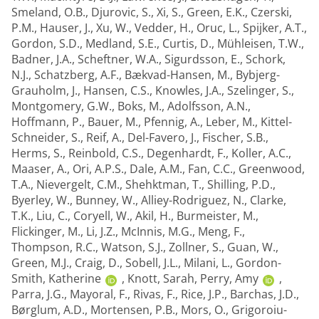
Smeland, O.B.
,
Djurovic, S.
,
Xi, S.
,
Green, E.K.
,
Czerski,
P.M.
,
Hauser, J.
,
Xu, W.
,
Vedder, H.
,
Oruc, L.
,
Spijker, A.T.
,
Gordon, S.D.
,
Medland, S.E.
,
Curtis, D.
,
Mühleisen, T.W.
,
Badner, J.A.
,
Scheftner, W.A.
,
Sigurdsson, E.
,
Schork,
N.J.
,
Schatzberg, A.F.
,
Bækvad-Hansen, M.
,
Bybjerg-
Grauholm, J.
,
Hansen, C.S.
,
Knowles, J.A.
,
Szelinger, S.
,
Montgomery, G.W.
,
Boks, M.
,
Adolfsson, A.N.
,
Hoffmann, P.
,
Bauer, M.
,
Pfennig, A.
,
Leber, M.
,
Kittel-
Schneider, S.
,
Reif, A.
,
Del-Favero, J.
,
Fischer, S.B.
,
Herms, S.
,
Reinbold, C.S.
,
Degenhardt, F.
,
Koller, A.C.
,
Maaser, A.
,
Ori, A.P.S.
,
Dale, A.M.
,
Fan, C.C.
,
Greenwood,
T.A.
,
Nievergelt, C.M.
,
Shehktman, T.
,
Shilling, P.D.
,
Byerley, W.
,
Bunney, W.
,
Alliey-Rodriguez, N.
,
Clarke,
T.K.
,
Liu, C.
,
Coryell, W.
,
Akil, H.
,
Burmeister, M.
,
Flickinger, M.
,
Li, J.Z.
,
McInnis, M.G.
,
Meng, F.
,
Thompson, R.C.
,
Watson, S.J.
,
Zollner, S.
,
Guan, W.
,
Green, M.J.
,
Craig, D.
,
Sobell, J.L.
,
Milani, L.
,
Gordon-
Smith, Katherine
,
Knott, Sarah
,
Perry, Amy
,
Parra, J.G.
,
Mayoral, F.
,
Rivas, F.
,
Rice, J.P.
,
Barchas, J.D.
,
Børglum, A.D.
,
Mortensen, P.B.
,
Mors, O.
,
Grigoroiu-