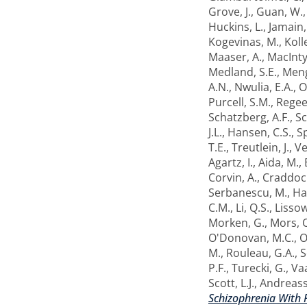
Grove, J.
,
Guan, W.
Huckins, L.
,
Jamain,
Kogevinas, M.
,
Koll
Maaser, A.
,
MacIntyr
Medland, S.E.
,
Meng
A.N.
,
Nwulia, E.A.
,
O
Purcell, S.M.
,
Regeer
Schatzberg, A.F.
,
Sc
J.L.
,
Hansen, C.S.
,
Sp
T.E.
,
Treutlein, J.
,
Ve
Agartz, I.
,
Aida, M.
,
Corvin, A.
,
Craddock
Serbanescu, M.
,
Ha
C.M.
,
Li, Q.S.
,
Lissow
Morken, G.
,
Mors, 
O'Donovan, M.C.
,
O
M.
,
Rouleau, G.A.
,
S
P.F.
,
Turecki, G.
,
Vaa
Scott, L.J.
,
Andreass
Schizophrenia With R