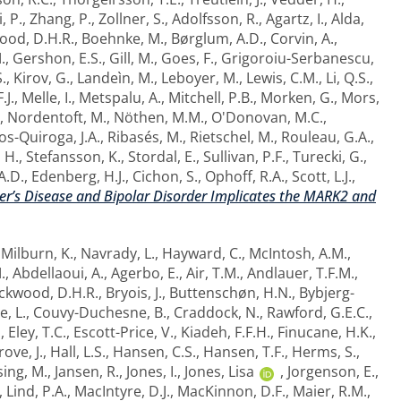
, P.
,
Zhang, P.
,
Zollner, S.
,
Adolfsson, R.
,
Agartz, I.
,
Alda,
ood, D.H.R.
,
Boehnke, M.
,
Børglum, A.D.
,
Corvin, A.
,
.
,
Gershon, E.S.
,
Gill, M.
,
Goes, F.
,
Grigoroiu-Serbanescu,
.
,
Kirov, G.
,
Landeìn, M.
,
Leboyer, M.
,
Lewis, C.M.
,
Li, Q.S.
,
.J.
,
Melle, I.
,
Metspalu, A.
,
Mitchell, P.B.
,
Morken, G.
,
Mors,
,
Nordentoft, M.
,
Nöthen, M.M.
,
O'Donovan, M.C.
,
s-Quiroga, J.A.
,
Ribasés, M.
,
Rietschel, M.
,
Rouleau, G.A.
,
 H.
,
Stefansson, K.
,
Stordal, E.
,
Sullivan, P.F.
,
Turecki, G.
,
A.D.
,
Edenberg, H.J.
,
Cichon, S.
,
Ophoff, R.A.
,
Scott, L.J.
,
r’s Disease and Bipolar Disorder Implicates the MARK2 and
,
Milburn, K.
,
Navrady, L.
,
Hayward, C.
,
McIntosh, A.M.
,
.
,
Abdellaoui, A.
,
Agerbo, E.
,
Air, T.M.
,
Andlauer, T.F.M.
,
ckwood, D.H.R.
,
Bryois, J.
,
Buttenschøn, H.N.
,
Bybjerg-
, L.
,
Couvy-Duchesne, B.
,
Craddock, N.
,
Rawford, G.E.C.
,
.
,
Eley, T.C.
,
Escott-Price, V.
,
Kiadeh, F.F.H.
,
Finucane, H.K.
,
ove, J.
,
Hall, L.S.
,
Hansen, C.S.
,
Hansen, T.F.
,
Herms, S.
,
sing, M.
,
Jansen, R.
,
Jones, I.
,
Jones, Lisa
,
Jorgenson, E.
,
,
Lind, P.A.
,
MacIntyre, D.J.
,
MacKinnon, D.F.
,
Maier, R.M.
,