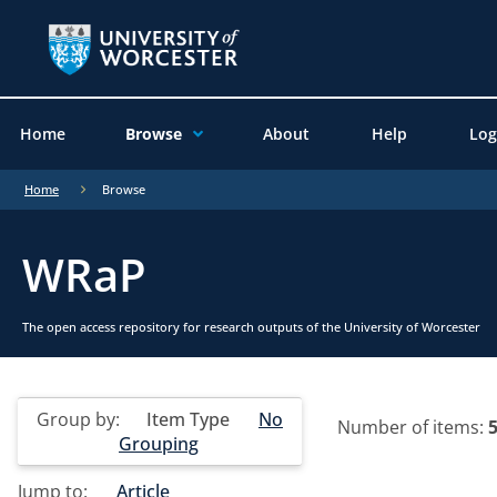
Home
Browse
About
Help
Log
Home
Browse
WRaP
The open access repository for research outputs of the University of Worcester
Group by:
Item Type
No
Number of items:
Grouping
Jump to:
Article