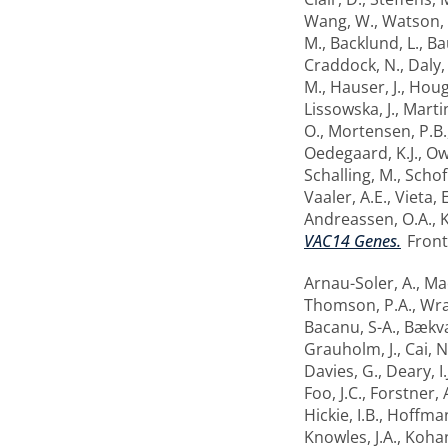
Wang, W.
,
Watson, S
M.
,
Backlund, L.
,
Ba
Craddock, N.
,
Daly,
M.
,
Hauser, J.
,
Houg
Lissowska, J.
,
Martin
O.
,
Mortensen, P.B.
Oedegaard, K.J.
,
Ow
Schalling, M.
,
Schofi
Vaaler, A.E.
,
Vieta, E
Andreassen, O.A.
,
K
VAC14 Genes.
Fronti
Arnau-Soler, A.
,
Ma
Thomson, P.A.
,
Wra
Bacanu, S-A.
,
Bækva
Grauholm, J.
,
Cai, N
Davies, G.
,
Deary, I.
Foo, J.C.
,
Forstner, A
Hickie, I.B.
,
Hoffman
Knowles, J.A.
,
Kohan