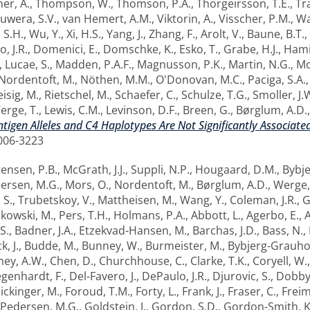
er, A.
,
Thompson, W.
,
Thomson, P.A.
,
Thorgeirsson, T.E.
,
Tr
uwera, S.V.
,
van Hemert, A.M.
,
Viktorin, A.
,
Visscher, P.M.
,
Wa
 S.H.
,
Wu, Y.
,
Xi, H.S.
,
Yang, J.
,
Zhang, F.
,
Arolt, V.
,
Baune, B.T.
,
, J.R.
,
Domenici, E.
,
Domschke, K.
,
Esko, T.
,
Grabe, H.J.
,
Hamil
,
Lucae, S.
,
Madden, P.A.F.
,
Magnusson, P.K.
,
Martin, N.G.
,
Mc
Nordentoft, M.
,
Nöthen, M.M.
,
O'Donovan, M.C.
,
Paciga, S.A.
isig, M.
,
Rietschel, M.
,
Schaefer, C.
,
Schulze, T.G.
,
Smoller, J.
erge, T.
,
Lewis, C.M.
,
Levinson, D.F.
,
Breen, G.
,
Børglum, A.D.
igen Alleles and C4 Haplotypes Are Not Significantly Associate
0006-3223
ensen, P.B.
,
McGrath, J.J.
,
Suppli, N.P.
,
Hougaard, D.M.
,
Bybje
ersen, M.G.
,
Mors, O.
,
Nordentoft, M.
,
Børglum, A.D.
,
Werge,
 S.
,
Trubetskoy, V.
,
Mattheisen, M.
,
Wang, Y.
,
Coleman, J.R.
,
G
kowski, M.
,
Pers, T.H.
,
Holmans, P.A.
,
Abbott, L.
,
Agerbo, E.
,
A
S.
,
Badner, J.A.
,
Etzekvad-Hansen, M.
,
Barchas, J.D.
,
Bass, N.
,
, J.
,
Budde, M.
,
Bunney, W.
,
Burmeister, M.
,
Bybjerg-Grauhol
ey, A.W.
,
Chen, D.
,
Churchhouse, C.
,
Clarke, T.K.
,
Coryell, W.
genhardt, F.
,
Del-Favero, J.
,
DePaulo, J.R.
,
Djurovic, S.
,
Dobbyn
lickinger, M.
,
Foroud, T.M.
,
Forty, L.
,
Frank, J.
,
Fraser, C.
,
Freim
Pedersen, M.G.
,
Goldstein, J.
,
Gordon, S.D.
,
Gordon-Smith, K