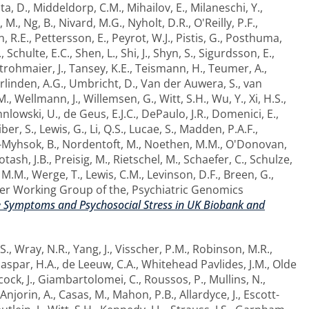
a, D.
,
Middeldorp, C.M.
,
Mihailov, E.
,
Milaneschi, Y.
,
, M.
,
Ng, B.
,
Nivard, M.G.
,
Nyholt, D.R.
,
O'Reilly, P.F.
,
, R.E.
,
Pettersson, E.
,
Peyrot, W.J.
,
Pistis, G.
,
Posthuma,
.
,
Schulte, E.C.
,
Shen, L.
,
Shi, J.
,
Shyn, S.
,
Sigurdsson, E.
,
trohmaier, J.
,
Tansey, K.E.
,
Teismann, H.
,
Teumer, A.
,
rlinden, A.G.
,
Umbricht, D.
,
Van der Auwera, S.
,
van
M.
,
Wellmann, J.
,
Willemsen, G.
,
Witt, S.H.
,
Wu, Y.
,
Xi, H.S.
,
nlowski, U.
,
de Geus, E.J.C.
,
DePaulo, J.R.
,
Domenici, E.
,
iber, S.
,
Lewis, G.
,
Li, Q.S.
,
Lucae, S.
,
Madden, P.A.F.
,
-Myhsok, B.
,
Nordentoft, M.
,
Noethen, M.M.
,
O'Donovan,
otash, J.B.
,
Preisig, M.
,
Rietschel, M.
,
Schaefer, C.
,
Schulze,
 M.M.
,
Werge, T.
,
Lewis, C.M.
,
Levinson, D.F.
,
Breen, G.
,
er Working Group of the, Psychiatric Genomics
e Symptoms and Psychosocial Stress in UK Biobank and
S.
,
Wray, N.R.
,
Yang, J.
,
Visscher, P.M.
,
Robinson, M.R.
,
aspar, H.A.
,
de Leeuw, C.A.
,
Whitehead Pavlides, J.M.
,
Olde
ock, J.
,
Giambartolomei, C.
,
Roussos, P.
,
Mullins, N.
,
Anjorin, A.
,
Casas, M.
,
Mahon, P.B.
,
Allardyce, J.
,
Escott-