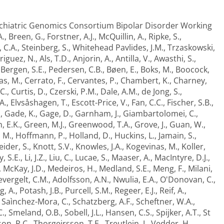
chiatric Genomics Consortium Bipolar Disorder Working
A.
,
Breen, G.
,
Forstner, A.J.
,
McQuillin, A.
,
Ripke, S.
,
 C.A.
,
Steinberg, S.
,
Whitehead Pavlides, J.M.
,
Trzaskowski,
riguez, N.
,
Als, T.D.
,
Anjorin, A.
,
Antilla, V.
,
Awasthi, S.
,
,
Bergen, S.E.
,
Pedersen, C.B.
,
Bøen, E.
,
Boks, M.
,
Boocock,
as, M.
,
Cerrato, F.
,
Cervantes, P.
,
Chambert, K.
,
Charney,
C.
,
Curtis, D.
,
Czerski, P.M.
,
Dale, A.M.
,
de Jong, S.
,
A.
,
Elvsåshagen, T.
,
Escott-Price, V.
,
Fan, C.C.
,
Fischer, S.B.
,
.
,
Gade, K.
,
Gage, D.
,
Garnham, J.
,
Giambartolomei, C.
,
, E.K.
,
Green, M.J.
,
Greenwood, T.A.
,
Grove, J.
,
Guan, W.
,
, M.
,
Hoffmann, P.
,
Holland, D.
,
Huckins, L.
,
Jamain, S.
,
eider, S.
,
Knott, S.V.
,
Knowles, J.A.
,
Kogevinas, M.
,
Koller,
y, S.E.
,
Li, J.Z.
,
Liu, C.
,
Lucae, S.
,
Maaser, A.
,
MacIntyre, D.J.
,
,
McKay, J.D.
,
Medeiros, H.
,
Medland, S.E.
,
Meng, F.
,
Milani,
evergelt, C.M.
,
Adolfsson, A.N.
,
Nwulia, E.A.
,
O'Donovan, C.
,
g, A.
,
Potash, J.B.
,
Purcell, S.M.
,
Regeer, E.J.
,
Reif, A.
,
,
Saìnchez-Mora, C.
,
Schatzberg, A.F.
,
Scheftner, W.A.
,
C.
,
Smeland, O.B.
,
Sobell, J.L.
,
Hansen, C.S.
,
Spijker, A.T.
,
St
n, R.C.
,
Thorgeirsson, T.E.
,
Treutlein, J.
,
Vedder, H.
,