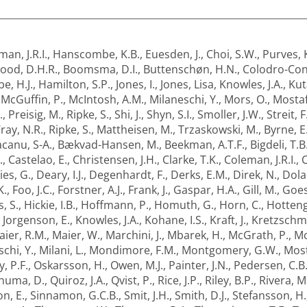
an, J.R.I.
,
Hanscombe, K.B.
,
Euesden, J.
,
Choi, S.W.
,
Purves, K
ood, D.H.R.
,
Boomsma, D.I.
,
Buttenschøn, H.N.
,
Colodro-Con
e, H.J.
,
Hamilton, S.P.
,
Jones, I.
,
Jones, Lisa
,
Knowles, J.A.
,
Kuta
,
McGuffin, P.
,
McIntosh, A.M.
,
Milaneschi, Y.
,
Mors, O.
,
Mostaf
.
,
Preisig, M.
,
Ripke, S.
,
Shi, J.
,
Shyn, S.I.
,
Smoller, J.W.
,
Streit, F
ray, N.R.
,
Ripke, S.
,
Mattheisen, M.
,
Trzaskowski, M.
,
Byrne, E
canu, S-A.
,
Bækvad-Hansen, M.
,
Beekman, A.T.F.
,
Bigdeli, T.B
.
,
Castelao, E.
,
Christensen, J.H.
,
Clarke, T.K.
,
Coleman, J.R.I.
,
C
ies, G.
,
Deary, I.J.
,
Degenhardt, F.
,
Derks, E.M.
,
Direk, N.
,
Dola
K.
,
Foo, J.C.
,
Forstner, A.J.
,
Frank, J.
,
Gaspar, H.A.
,
Gill, M.
,
Goes,
, S.
,
Hickie, I.B.
,
Hoffmann, P.
,
Homuth, G.
,
Horn, C.
,
Hottenga
,
Jorgenson, E.
,
Knowles, J.A.
,
Kohane, I.S.
,
Kraft, J.
,
Kretzschm
aier, R.M.
,
Maier, W.
,
Marchini, J.
,
Mbarek, H.
,
McGrath, P.
,
Mc
chi, Y.
,
Milani, L.
,
Mondimore, F.M.
,
Montgomery, G.W.
,
Most
y, P.F.
,
Oskarsson, H.
,
Owen, M.J.
,
Painter, J.N.
,
Pedersen, C.B
huma, D.
,
Quiroz, J.A.
,
Qvist, P.
,
Rice, J.P.
,
Riley, B.P.
,
Rivera, M
n, E.
,
Sinnamon, G.C.B.
,
Smit, J.H.
,
Smith, D.J.
,
Stefansson, H.