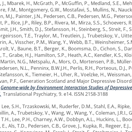
 J.
,
Mbarek, H.
,
McGrath, P.
,
McGuffin, P.
,
Medland, S.E.
,
Meht
e, F.M.
,
Montgomery, G.W.
,
Mostafavi, S.
,
Mullins, N.
,
Nauck
, M.J.
,
Painter, J.N.
,
Pedersen, C.B.
,
Pedersen, M.G.
,
Peterson
t, P.
,
Rice, J.P.
,
Riley, B.P.
,
Rivera, M.
,
Mirza, S.S.
,
Schoevers, R
mit, J.H.
,
Smith, D.J.
,
Stefansson, H.
,
Steinberg, S.
,
Streit, F.
,
S
rgeirsson, T.E.
,
Traylor, M.
,
Treutlein, J.
,
Trubetskoy, V.
,
Uitte
rin, A.
,
Visscher, P.M.
,
Wang, Y.
,
Webb, B.T.
,
Weinsheimer, S.
rolt, V.
,
Baune, B.T.
,
Berger, K.
,
Boomsma, D.
,
Cichon, S.
,
Dan
, T.
,
Grabe, H.J.
,
Hamilton, S.P.
,
Heath, A.C.
,
Kendler, K.S.
,
Klo
,
Martin, N.G.
,
Metspalu, A.
,
Mors, O.
,
Mortensen, P.B.
,
Müller
edersen, N.L.
,
Penninx, B.W.J.H.
,
Perlis, R.H.
,
Porteous, D.J.
,
P
Stefansson, K.
,
Tiemeier, H.
,
Uher, R.
,
Voelzke, H.
,
Weissman,
van, P.F.
,
Generation Scotland
and
Major Depressive Disord
Genome-wide by Environment Interaction Studies of Depressiv
.
Translational Psychiatry, 9. e14. ISSN 2158-3188
,
Lee, S.H.
,
Trzaskowski, M.
,
Ruderfer, D.M.
,
Stahl, E.A.
,
Ripke, 
llin, A.
,
Trubetskoy, V.
,
Wang, W.
,
Wang, Y.
,
Coleman, J.R.I.
,
G
 T.H.
,
Lee, P.H.
,
Charney, A.W.
,
Dobbyn, A.L.
,
Huckins, L.
,
Booc
 E.
,
Als, T.D.
,
Pedersen, C.B.
,
Grove, J.
,
Kupka, R.
,
Regeer, E.J.
,