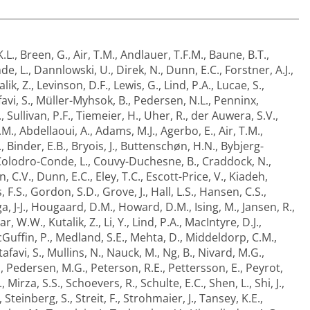
.L.
,
Breen, G.
,
Air, T.M.
,
Andlauer, T.F.M.
,
Baune, B.T.
,
de, L.
,
Dannlowski, U.
,
Direk, N.
,
Dunn, E.C.
,
Forstner, A.J.
,
lik, Z.
,
Levinson, D.F.
,
Lewis, G.
,
Lind, P.A.
,
Lucae, S.
,
avi, S.
,
Müller-Myhsok, B.
,
Pedersen, N.L.
,
Penninx,
.
,
Sullivan, P.F.
,
Tiemeier, H.
,
Uher, R.
,
der Auwera, S.V.
,
.M.
,
Abdellaoui, A.
,
Adams, M.J.
,
Agerbo, E.
,
Air, T.M.
,
.
,
Binder, E.B.
,
Bryois, J.
,
Buttenschøn, H.N.
,
Bybjerg-
olodro-Conde, L.
,
Couvy-Duchesne, B.
,
Craddock, N.
,
n, C.V.
,
Dunn, E.C.
,
Eley, T.C.
,
Escott-Price, V.
,
Kiadeh,
 F.S.
,
Gordon, S.D.
,
Grove, J.
,
Hall, L.S.
,
Hansen, C.S.
,
, J-J.
,
Hougaard, D.M.
,
Howard, D.M.
,
Ising, M.
,
Jansen, R.
,
ar, W.W.
,
Kutalik, Z.
,
Li, Y.
,
Lind, P.A.
,
MacIntyre, D.J.
,
Guffin, P.
,
Medland, S.E.
,
Mehta, D.
,
Middeldorp, C.M.
,
afavi, S.
,
Mullins, N.
,
Nauck, M.
,
Ng, B.
,
Nivard, M.G.
,
.
,
Pedersen, M.G.
,
Peterson, R.E.
,
Pettersson, E.
,
Peyrot,
.
,
Mirza, S.S.
,
Schoevers, R.
,
Schulte, E.C.
,
Shen, L.
,
Shi, J.
,
,
Steinberg, S.
,
Streit, F.
,
Strohmaier, J.
,
Tansey, K.E.
,