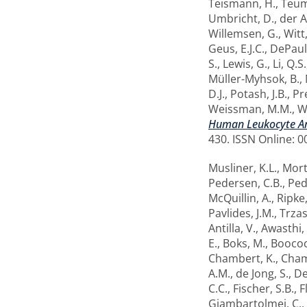
Teismann, H.
,
Teum
Umbricht, D.
,
der A
Willemsen, G.
,
Witt,
Geus, E.J.C.
,
DePaulo
S.
,
Lewis, G.
,
Li, Q.S.
Müller-Myhsok, B.
,
D.J.
,
Potash, J.B.
,
Pre
Weissman, M.M.
,
W
Human Leukocyte Ant
430. ISSN Online: 
Musliner, K.L.
,
Mort
Pedersen, C.B.
,
Ped
McQuillin, A.
,
Ripke,
Pavlides, J.M.
,
Trzas
Antilla, V.
,
Awasthi, 
E.
,
Boks, M.
,
Boocock
Chambert, K.
,
Cham
A.M.
,
de Jong, S.
,
De
C.C.
,
Fischer, S.B.
,
F
Giambartolmei, C.
,