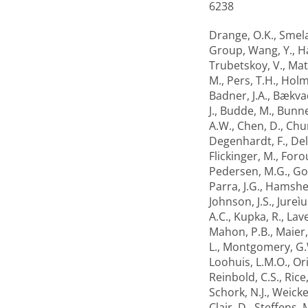
6238
Drange, O.K.
,
Smela
Group
,
Wang, Y.
,
Ha
Trubetskoy, V.
,
Mat
M.
,
Pers, T.H.
,
Holm
Badner, J.A.
,
Bækva
J.
,
Budde, M.
,
Bunne
A.W.
,
Chen, D.
,
Chu
Degenhardt, F.
,
Del
Flickinger, M.
,
Foro
Pedersen, M.G.
,
Gol
Parra, J.G.
,
Hamsher
Johnson, J.S.
,
Jureìu
A.C.
,
Kupka, R.
,
Lave
Mahon, P.B.
,
Maier,
L.
,
Montgomery, G.
Loohuis, L.M.O.
,
Ori
Reinbold, C.S.
,
Rice,
Schork, N.J.
,
Weicker
Clair, D.
,
Steffens, 