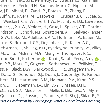
utlein, J.
,
Witt, S.H.
,
Kennedy, J.L.
,
Strauss, J.S.
,
Garnham,
effens, M.
,
Perlis, R.H.
,
Sánchez-Mora, C.
,
Hipolito, M.
,
, J.D.
,
Albani, D.
,
Zandi, P.
,
Potash, J.B.
,
Zhang, P.
,
uffin, P.
,
Rivera, M.
,
Lissowska, J.
,
Cruceanu, C.
,
Lucae, S.
,
.
,
Weickert, C.S.
,
Weickert, T.W.
,
MacIntyre, D.J.
,
Lawrence,
user, J.
,
Xu, W.
,
Vedder, H.
,
Oruc, L.
,
Spijker, A.T.
,
Gordon,
urdsson, E.
,
Schork, N.J.
,
Schatzberg, A.F.
,
Bækvad-Hansen,
 G.W.
,
Boks, M.
,
Adolfsson, A.N.
,
Hoffmann, P.
,
Bauer, M.
,
rms, S.
,
Reinbold, C.S.
,
Degenhardt, F.
,
Koller, A.C.
,
hehktman, T.
,
Shilling, P.D.
,
Byerley, W.
,
Bunney, W.
,
Alliey-
 M.
,
Li, J.Z.
,
McInnis, M.G.
,
Meng, F.
,
Thompson, R.C.
,
rdon-Smith, Katherine
,
Knott, Sarah
,
Perry, Amy
,
, P.B.
,
Mors, O.
,
Grigoroiu-Serbanescu, M.
,
Bellivier, F.
,
ss, N.
,
Black, D.W.
,
Blackwood, D.H.R.
,
Bruggeman, R.
,
,
Datta, S.
,
Donohoe, G.J.
,
Duan, J.
,
Dudbridge, F.
,
Fanous,
ere, M.L.
,
Hartmann, A.M.
,
Holmans, P.A.
,
Kahn, R.S.
,
on, D.F.
,
Lieberman, J.A.
,
Lin, D.-Y.
,
Linszen, D.H.
,
cCarroll, S.A.
,
Medeiros, H.
,
Melle, I.
,
Milanova, V.
,
Myin-
,
Quested, D.J.
,
Rossin, L.
,
Sanders, A.R.
,
Shi, J.
,
Sklar, P.
,
St
netic Prediction by Leveraging Genetic Correlations Among