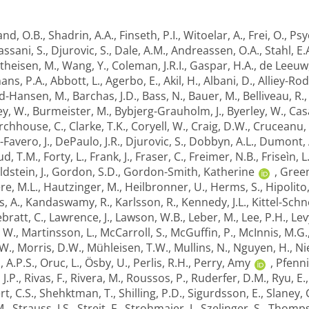
nd, O.B.
,
Shadrin, A.A.
,
Finseth, P.I.
,
Witoelar, A.
,
Frei, O.
,
Psy
ssani, S.
,
Djurovic, S.
,
Dale, A.M.
,
Andreassen, O.A.
,
Stahl, E.
theisen, M.
,
Wang, Y.
,
Coleman, J.R.I.
,
Gaspar, H.A.
,
de Leeuw,
ans, P.A.
,
Abbott, L.
,
Agerbo, E.
,
Akil, H.
,
Albani, D.
,
Alliey-Rod
d-Hansen, M.
,
Barchas, J.D.
,
Bass, N.
,
Bauer, M.
,
Belliveau, R.
y, W.
,
Burmeister, M.
,
Bybjerg-Grauholm, J.
,
Byerley, W.
,
Cas
rchhouse, C.
,
Clarke, T.K.
,
Coryell, W.
,
Craig, D.W.
,
Cruceanu, 
-Favero, J.
,
DePaulo, J.R.
,
Djurovic, S.
,
Dobbyn, A.L.
,
Dumont, 
ud, T.M.
,
Forty, L.
,
Frank, J.
,
Fraser, C.
,
Freimer, N.B.
,
Friseìn, L
dstein, J.
,
Gordon, S.D.
,
Gordon-Smith, Katherine
,
Green
e, M.L.
,
Hautzinger, M.
,
Heilbronner, U.
,
Herms, S.
,
Hipolito
s, A.
,
Kandaswamy, R.
,
Karlsson, R.
,
Kennedy, J.L.
,
Kittel-Schn
bratt, C.
,
Lawrence, J.
,
Lawson, W.B.
,
Leber, M.
,
Lee, P.H.
,
Lev
 W.
,
Martinsson, L.
,
McCarroll, S.
,
McGuffin, P.
,
McInnis, M.G.
W.
,
Morris, D.W.
,
Mühleisen, T.W.
,
Mullins, N.
,
Nguyen, H.
,
Ni
, A.P.S.
,
Oruc, L.
,
Ösby, U.
,
Perlis, R.H.
,
Perry, Amy
,
Pfenni
 J.P.
,
Rivas, F.
,
Rivera, M.
,
Roussos, P.
,
Ruderfer, D.M.
,
Ryu, E.
t, C.S.
,
Shehktman, T.
,
Shilling, P.D.
,
Sigurdsson, E.
,
Slaney, 
M.
,
Strauss, J.S.
,
Streit, F.
,
Strohmaier, J.
,
Szelinger, S.
,
Thompso