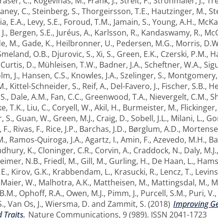
raser, C.
,
Kogevinas, M.
,
Frank, J.
,
Streit, F.
,
Strohmaier, J.
,
Tre
laney, C.
,
Steinberg, S.
,
Thorgeirsson, T.E.
,
Hautzinger, M.
,
St
a, E.A.
,
Levy, S.E.
,
Foroud, T.M.
,
Jamain, S.
,
Young, A.H.
,
McKay
J.
,
Bergen, S.E.
,
Juréus, A.
,
Karlsson, R.
,
Kandaswamy, R.
,
McG
e, M.
,
Gade, K.
,
Heilbronner, U.
,
Pedersen, M.G.
,
Morris, D.W
Smeland, O.B.
,
Djurovic, S.
,
Xi, S.
,
Green, E.K.
,
Czerski, P.M.
,
Ha
,
Curtis, D.
,
Mühleisen, T.W.
,
Badner, J.A.
,
Scheftner, W.A.
,
Sig
m, J.
,
Hansen, C.S.
,
Knowles, J.A.
,
Szelinger, S.
,
Montgomery,
M.
,
Kittel-Schneider, S.
,
Reif, A.
,
Del-Favero, J.
,
Fischer, S.B.
,
He
.S.
,
Dale, A.M.
,
Fan, C.C.
,
Greenwood, T.A.
,
Nievergelt, C.M.
,
S
e, T.K.
,
Liu, C.
,
Coryell, W.
,
Akil, H.
,
Burmeister, M.
,
Flickinger,
, S.
,
Guan, W.
,
Green, M.J.
,
Craig, D.
,
Sobell, J.L.
,
Milani, L.
,
Go
 F.
,
Rivas, F.
,
Rice, J.P.
,
Barchas, J.D.
,
Børglum, A.D.
,
Mortensen
M.
,
Ramos-Quiroga, J.A.
,
Agartz, I.
,
Amin, F.
,
Azevedo, M.H.
,
Ba
dhury, K.
,
Cloninger, C.R.
,
Corvin, A.
,
Craddock, N.
,
Daly, M.J.
eimer, N.B.
,
Friedl, M.
,
Gill, M.
,
Gurling, H.
,
De Haan, L.
,
Hamsh
E.
,
Kirov, G.K.
,
Krabbendam, L.
,
Krasucki, R.
,
Lencz, T.
,
Levins
,
Maier, W.
,
Malhotra, A.K.
,
Mattheisen, M.
,
Mattingsdal, M.
,
M
 B.M.
,
Ophoff, R.A.
,
Owen, M.J.
,
Pimm, J.
,
Purcell, S.M.
,
Puri, V.
S.
,
Van Os, J.
,
Wiersma, D.
and
Zammit, S.
(2018)
Improving Ge
Traits.
Nature Communications, 9 (989). ISSN 2041-1723