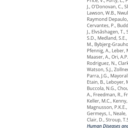
Price, V.
,
Forty, L.
,
F
J.
,
O'Donovan, C.
,
S
Lawson, W.B.
,
Nwuli
Raymond Depaulo, 
Cervantes, P.
,
Budd
J.
,
Elvsåshagen, T.
,
S.D.
,
Medland, S.E.
M.
,
Bybjerg-Grauhol
Pfennig, A.
,
Leber, 
Maaser, A.
,
Ori, A.P
Rodriguez, N.
,
Clark
Watson, S.J.
,
Zollner
Parra, J.G.
,
Mayoral,
Etain, B.
,
Leboyer, 
Buccola, N.G.
,
Chou
A.
,
Freedman, R.
,
Fr
Keller, M.C.
,
Kenny, 
Magnusson, P.K.E.
Germeys, I.
,
Neale,
Clair, D.
,
Stroup, T.
Human Diseases and 