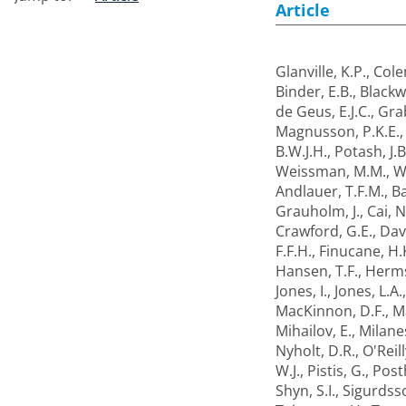
Article
Glanville, K.P.
,
Colem
Binder, E.B.
,
Blackw
de Geus, E.J.C.
,
Grab
Magnusson, P.K.E.
B.W.J.H.
,
Potash, J.B
Weissman, M.M.
,
W
Andlauer, T.F.M.
,
Ba
Grauholm, J.
,
Cai, N
Crawford, G.E.
,
Dav
F.F.H.
,
Finucane, H.
Hansen, T.F.
,
Herms
Jones, I.
,
Jones, L.A.
MacKinnon, D.F.
,
M
Mihailov, E.
,
Milanes
Nyholt, D.R.
,
O'Reill
W.J.
,
Pistis, G.
,
Post
Shyn, S.I.
,
Sigurdsso