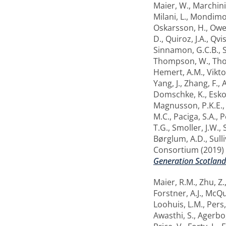
Maier, W.
,
Marchini,
Milani, L.
,
Mondimor
Oskarsson, H.
,
Owen
D.
,
Quiroz, J.A.
,
Qvis
Sinnamon, G.C.B.
,
S
Thompson, W.
,
Tho
Hemert, A.M.
,
Vikto
Yang, J.
,
Zhang, F.
,
A
Domschke, K.
,
Esko
Magnusson, P.K.E.
M.C.
,
Paciga, S.A.
,
P
T.G.
,
Smoller, J.W.
,
Børglum, A.D.
,
Sulli
Consortium
(2019)
Generation Scotland
Maier, R.M.
,
Zhu, Z.
Forstner, A.J.
,
McQui
Loohuis, L.M.
,
Pers,
Awasthi, S.
,
Agerbo,