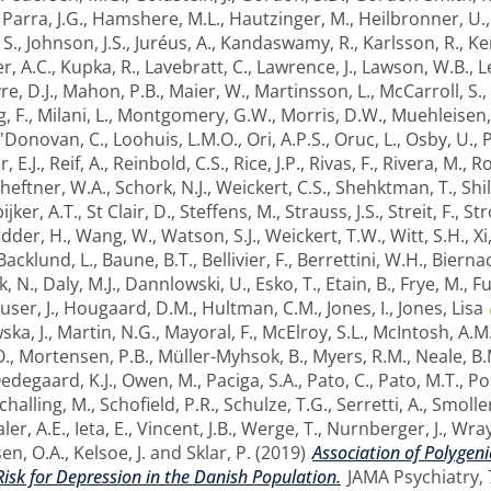
,
Parra, J.G.
,
Hamshere, M.L.
,
Hautzinger, M.
,
Heilbronner, U.
 S.
,
Johnson, J.S.
,
Juréus, A.
,
Kandaswamy, R.
,
Karlsson, R.
,
Ke
er, A.C.
,
Kupka, R.
,
Lavebratt, C.
,
Lawrence, J.
,
Lawson, W.B.
,
L
e, D.J.
,
Mahon, P.B.
,
Maier, W.
,
Martinsson, L.
,
McCarroll, S.
,
, F.
,
Milani, L.
,
Montgomery, G.W.
,
Morris, D.W.
,
Muehleisen,
'Donovan, C.
,
Loohuis, L.M.O.
,
Ori, A.P.S.
,
Oruc, L.
,
Osby, U.
,
P
, E.J.
,
Reif, A.
,
Reinbold, C.S.
,
Rice, J.P.
,
Rivas, F.
,
Rivera, M.
,
Ro
heftner, W.A.
,
Schork, N.J.
,
Weickert, C.S.
,
Shehktman, T.
,
Shil
ijker, A.T.
,
St Clair, D.
,
Steffens, M.
,
Strauss, J.S.
,
Streit, F.
,
Str
dder, H.
,
Wang, W.
,
Watson, S.J.
,
Weickert, T.W.
,
Witt, S.H.
,
Xi
Backlund, L.
,
Baune, B.T.
,
Bellivier, F.
,
Berrettini, W.H.
,
Biernac
, N.
,
Daly, M.J.
,
Dannlowski, U.
,
Esko, T.
,
Etain, B.
,
Frye, M.
,
Fu
user, J.
,
Hougaard, D.M.
,
Hultman, C.M.
,
Jones, I.
,
Jones, Lisa
ska, J.
,
Martin, N.G.
,
Mayoral, F.
,
McElroy, S.L.
,
McIntosh, A.M
O.
,
Mortensen, P.B.
,
Müller-Myhsok, B.
,
Myers, R.M.
,
Neale, B.
edegaard, K.J.
,
Owen, M.
,
Paciga, S.A.
,
Pato, C.
,
Pato, M.T.
,
Po
challing, M.
,
Schofield, P.R.
,
Schulze, T.G.
,
Serretti, A.
,
Smoller
ler, A.E.
,
Ieta, E.
,
Vincent, J.B.
,
Werge, T.
,
Nurnberger, J.
,
Wray
en, O.A.
,
Kelsoe, J.
and
Sklar, P.
(2019)
Association of Polygeni
isk for Depression in the Danish Population.
JAMA Psychiatry, 7