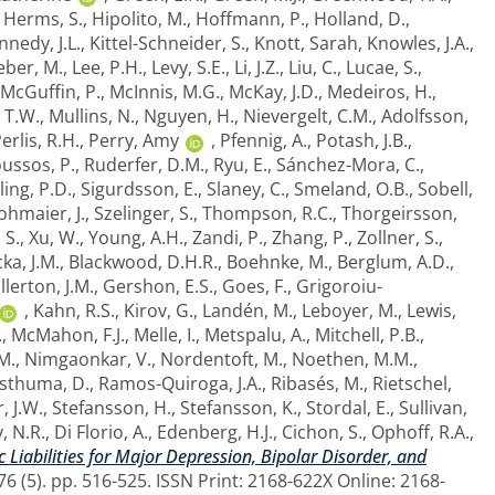
,
Herms, S.
,
Hipolito, M.
,
Hoffmann, P.
,
Holland, D.
,
nnedy, J.L.
,
Kittel-Schneider, S.
,
Knott, Sarah
,
Knowles, J.A.
,
eber, M.
,
Lee, P.H.
,
Levy, S.E.
,
Li, J.Z.
,
Liu, C.
,
Lucae, S.
,
McGuffin, P.
,
McInnis, M.G.
,
McKay, J.D.
,
Medeiros, H.
,
 T.W.
,
Mullins, N.
,
Nguyen, H.
,
Nievergelt, C.M.
,
Adolfsson,
erlis, R.H.
,
Perry, Amy
,
Pfennig, A.
,
Potash, J.B.
,
ussos, P.
,
Ruderfer, D.M.
,
Ryu, E.
,
Sánchez-Mora, C.
,
ling, P.D.
,
Sigurdsson, E.
,
Slaney, C.
,
Smeland, O.B.
,
Sobell,
ohmaier, J.
,
Szelinger, S.
,
Thompson, R.C.
,
Thorgeirsson,
, S.
,
Xu, W.
,
Young, A.H.
,
Zandi, P.
,
Zhang, P.
,
Zollner, S.
,
ka, J.M.
,
Blackwood, D.H.R.
,
Boehnke, M.
,
Berglum, A.D.
,
llerton, J.M.
,
Gershon, E.S.
,
Goes, F.
,
Grigoroiu-
,
Kahn, R.S.
,
Kirov, G.
,
Landén, M.
,
Leboyer, M.
,
Lewis,
.
,
McMahon, F.J.
,
Melle, I.
,
Metspalu, A.
,
Mitchell, P.B.
,
M.
,
Nimgaonkar, V.
,
Nordentoft, M.
,
Noethen, M.M.
,
sthuma, D.
,
Ramos-Quiroga, J.A.
,
Ribasés, M.
,
Rietschel,
, J.W.
,
Stefansson, H.
,
Stefansson, K.
,
Stordal, E.
,
Sullivan,
, N.R.
,
Di Florio, A.
,
Edenberg, H.J.
,
Cichon, S.
,
Ophoff, R.A.
,
c Liabilities for Major Depression, Bipolar Disorder, and
6 (5). pp. 516-525. ISSN Print: 2168-622X Online: 2168-