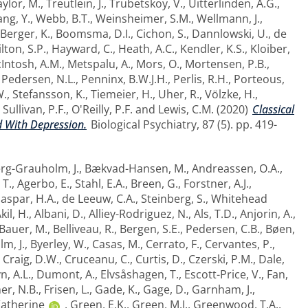
aylor, M.
,
Treutlein, J.
,
Trubetskoy, V.
,
Uitterlinden, A.G.
,
ng, Y.
,
Webb, B.T.
,
Weinsheimer, S.M.
,
Wellmann, J.
,
Berger, K.
,
Boomsma, D.I.
,
Cichon, S.
,
Dannlowski, U.
,
de
ton, S.P.
,
Hayward, C.
,
Heath, A.C.
,
Kendler, K.S.
,
Kloiber,
Intosh, A.M.
,
Metspalu, A.
,
Mors, O.
,
Mortensen, P.B.
,
,
Pedersen, N.L.
,
Penninx, B.W.J.H.
,
Perlis, R.H.
,
Porteous,
W.
,
Stefansson, K.
,
Tiemeier, H.
,
Uher, R.
,
Völzke, H.
,
,
Sullivan, P.F.
,
O'Reilly, P.F.
and
Lewis, C.M.
(2020)
Classical
d With Depression.
Biological Psychiatry, 87 (5). pp. 419-
rg-Grauholm, J.
,
Bækvad-Hansen, M.
,
Andreassen, O.A.
,
 T.
,
Agerbo, E.
,
Stahl, E.A.
,
Breen, G.
,
Forstner, A.J.
,
aspar, H.A.
,
de Leeuw, C.A.
,
Steinberg, S.
,
Whitehead
kil, H.
,
Albani, D.
,
Alliey-Rodriguez, N.
,
Als, T.D.
,
Anjorin, A.
,
Bauer, M.
,
Belliveau, R.
,
Bergen, S.E.
,
Pedersen, C.B.
,
Bøen,
m, J.
,
Byerley, W.
,
Casas, M.
,
Cerrato, F.
,
Cervantes, P.
,
,
Craig, D.W.
,
Cruceanu, C.
,
Curtis, D.
,
Czerski, P.M.
,
Dale,
, A.L.
,
Dumont, A.
,
Elvsåshagen, T.
,
Escott-Price, V.
,
Fan,
er, N.B.
,
Frisen, L.
,
Gade, K.
,
Gage, D.
,
Garnham, J.
,
atherine
,
Green, E.K.
,
Green, M.J.
,
Greenwood, T.A.
,