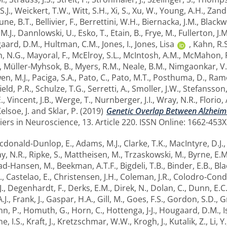
.J.
,
Weickert, T.W.
,
Witt, S.H.
,
Xi, S.
,
Xu, W.
,
Young, A.H.
,
Zandi
une, B.T.
,
Bellivier, F.
,
Berrettini, W.H.
,
Biernacka, J.M.
,
Blackw
 M.J.
,
Dannlowski, U.
,
Esko, T.
,
Etain, B.
,
Frye, M.
,
Fullerton, J.M
aard, D.M.
,
Hultman, C.M.
,
Jones, I.
,
Jones, Lisa
,
Kahn, R.S
, N.G.
,
Mayoral, F.
,
McElroy, S.L.
,
McIntosh, A.M.
,
McMahon, F
,
Müller-Myhsok, B.
,
Myers, R.M.
,
Neale, B.M.
,
Nimgaonkar, V.
en, M.J.
,
Paciga, S.A.
,
Pato, C.
,
Pato, M.T.
,
Posthuma, D.
,
Ramo
eld, P.R.
,
Schulze, T.G.
,
Serretti, A.
,
Smoller, J.W.
,
Stefansson,
.
,
Vincent, J.B.
,
Werge, T.
,
Nurnberger, J.I.
,
Wray, N.R.
,
Florio, 
elsoe, J.
and
Sklar, P.
(2019)
Genetic Overlap Between Alzheime
ers in Neuroscience, 13. Article 220. ISSN Online: 1662-453X
cdonald-Dunlop, E.
,
Adams, M.J.
,
Clarke, T.K.
,
MacIntyre, D.J.
y, N.R.
,
Ripke, S.
,
Mattheisen, M.
,
Trzaskowski, M.
,
Byrne, E.M
d-Hansen, M.
,
Beekman, A.T.F.
,
Bigdeli, T.B.
,
Binder, E.B.
,
Bla
.
,
Castelao, E.
,
Christensen, J.H.
,
Coleman, J.R.
,
Colodro-Conde
J.
,
Degenhardt, F.
,
Derks, E.M.
,
Direk, N.
,
Dolan, C.
,
Dunn, E.C
.J.
,
Frank, J.
,
Gaspar, H.A.
,
Gill, M.
,
Goes, F.S.
,
Gordon, S.D.
,
Gr
n, P.
,
Homuth, G.
,
Horn, C.
,
Hottenga, J-J.
,
Hougaard, D.M.
,
I
e, I.S.
,
Kraft, J.
,
Kretzschmar, W.W.
,
Krogh, J.
,
Kutalik, Z.
,
Li, Y.