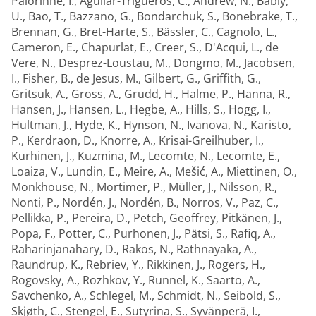
Palorinne, I.
,
Aguilar-Trigueros, C.
,
Andrew, N.
,
Babiy,
U.
,
Bao, T.
,
Bazzano, G.
,
Bondarchuk, S.
,
Bonebrake, T.
,
Brennan, G.
,
Bret-Harte, S.
,
Bässler, C.
,
Cagnolo, L.
,
Cameron, E.
,
Chapurlat, E.
,
Creer, S.
,
D'Acqui, L.
,
de
Vere, N.
,
Desprez-Loustau, M.
,
Dongmo, M.
,
Jacobsen,
I.
,
Fisher, B.
,
de Jesus, M.
,
Gilbert, G.
,
Griffith, G.
,
Gritsuk, A.
,
Gross, A.
,
Grudd, H.
,
Halme, P.
,
Hanna, R.
,
Hansen, J.
,
Hansen, L.
,
Hegbe, A.
,
Hills, S.
,
Hogg, I.
,
Hultman, J.
,
Hyde, K.
,
Hynson, N.
,
Ivanova, N.
,
Karisto,
P.
,
Kerdraon, D.
,
Knorre, A.
,
Krisai-Greilhuber, I.
,
Kurhinen, J.
,
Kuzmina, M.
,
Lecomte, N.
,
Lecomte, E.
,
Loaiza, V.
,
Lundin, E.
,
Meire, A.
,
Mešić, A.
,
Miettinen, O.
,
Monkhouse, N.
,
Mortimer, P.
,
Müller, J.
,
Nilsson, R.
,
Nonti, P.
,
Nordén, J.
,
Nordén, B.
,
Norros, V.
,
Paz, C.
,
Pellikka, P.
,
Pereira, D.
,
Petch, Geoffrey
,
Pitkänen, J.
,
Popa, F.
,
Potter, C.
,
Purhonen, J.
,
Pätsi, S.
,
Rafiq, A.
,
Raharinjanahary, D.
,
Rakos, N.
,
Rathnayaka, A.
,
Raundrup, K.
,
Rebriev, Y.
,
Rikkinen, J.
,
Rogers, H.
,
Rogovsky, A.
,
Rozhkov, Y.
,
Runnel, K.
,
Saarto, A.
,
Savchenko, A.
,
Schlegel, M.
,
Schmidt, N.
,
Seibold, S.
,
Skjøth, C.
,
Stengel, E.
,
Sutyrina, S.
,
Syvänperä, I.
,