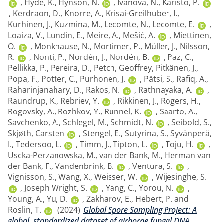
,
Hyde, K.
,
Hynson, N.
,
Ivanova, N.
,
Karisto, P.
,
Kerdraon, D.
,
Knorre, A.
,
Krisai-Greilhuber, I.
,
Kurhinen, J.
,
Kuzmina, M.
,
Lecomte, N.
,
Lecomte, E.
,
Loaiza, V.
,
Lundin, E.
,
Meire, A.
,
Mešić, A.
,
Miettinen,
O.
,
Monkhause, N.
,
Mortimer, P.
,
Müller, J.
,
Nilsson,
R.
,
Nonti, P.
,
Nordén, J.
,
Nordén, B.
,
Paz, C.
,
Pellikka, P.
,
Pereira, D.
,
Petch, Geoffrey
,
Pitkänen, J.
,
Popa, F.
,
Potter, C.
,
Purhonen, J.
,
Pätsi, S.
,
Rafiq, A.
,
Raharinjanahary, D.
,
Rakos, N.
,
Rathnayaka, A.
,
Raundrup, K.
,
Rebriev, Y.
,
Rikkinen, J.
,
Rogers, H.
,
Rogovsky, A.
,
Rozhkov, Y.
,
Runnel, K.
,
Saarto, A.
,
Savchenko, A.
,
Schlegel, M.
,
Schmidt, N.
,
Seibold, S.
,
Skjøth, Carsten
,
Stengel, E.
,
Sutyrina, S.
,
Syvänperä,
I.
,
Tedersoo, L.
,
Timm, J.
,
Tipton, L.
,
Toju, H.
,
Uscka-Perzanowska, M.
,
van der Bank, M.
,
Herman van
der Bank, F.
,
Vandenbrink, B.
,
Ventura, S.
,
Vignisson, S.
,
Wang, X.
,
Weisser, W.
,
Wijesinghe, S.
,
Joseph Wright, S.
,
Yang, C.
,
Yorou, N.
,
Young, A.
,
Yu, D.
,
Zakharov, E.
,
Hebert, P.
and
Roslin, T.
(2024)
Global Spore Sampling Project: A
global, standardized dataset of airborne fungal DNA.