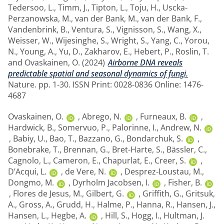
Tedersoo, L.
,
Timm, J.
,
Tipton, L.
,
Toju, H.
,
Uscka-
Perzanowska, M.
,
van der Bank, M.
,
van der Bank, F.
,
Vandenbrink, B.
,
Ventura, S.
,
Vignisson, S.
,
Wang, X.
,
Weisser, W.
,
Wijesinghe, S.
,
Wright, S.
,
Yang, C.
,
Yorou,
N.
,
Young, A.
,
Yu, D.
,
Zakharov, E.
,
Hebert, P.
,
Roslin, T.
and
Ovaskainen, O.
(2024)
Airborne DNA reveals
predictable spatial and seasonal dynamics of fungi.
Nature. pp. 1-30. ISSN Print: 0028-0836 Online: 1476-
4687
Ovaskainen, O.
,
Abrego, N.
,
Furneaux, B.
,
Hardwick, B.
,
Somervuo, P.
,
Palorinne, I.
,
Andrew, N.
,
Babiy, U.
,
Bao, T.
,
Bazzano, G.
,
Bondarchuk, S.
,
Bonebrake, T.
,
Brennan, G.
,
Bret-Harte, S.
,
Bässler, C.
,
Cagnolo, L.
,
Cameron, E.
,
Chapurlat, E.
,
Creer, S.
,
D’Acqui, L.
,
de Vere, N.
,
Desprez-Loustau, M.
,
Dongmo, M.
,
Dyrholm Jacobsen, I.
,
Fisher, B.
,
Flores de Jesus, M.
,
Gilbert, G.
,
Griffith, G.
,
Gritsuk,
A.
,
Gross, A.
,
Grudd, H.
,
Halme, P.
,
Hanna, R.
,
Hansen, J.
,
Hansen, L.
,
Hegbe, A.
,
Hill, S.
,
Hogg, I.
,
Hultman, J.