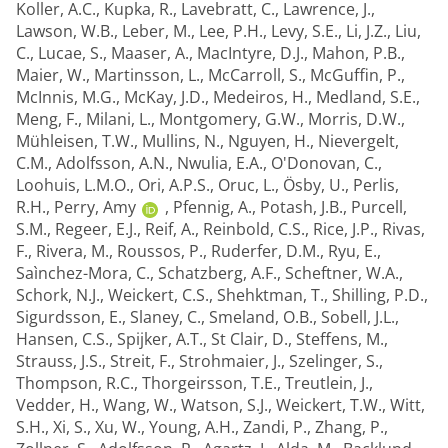
Koller, A.C.
,
Kupka, R.
,
Lavebratt, C.
,
Lawrence, J.
,
Lawson, W.B.
,
Leber, M.
,
Lee, P.H.
,
Levy, S.E.
,
Li, J.Z.
,
Liu,
C.
,
Lucae, S.
,
Maaser, A.
,
MacIntyre, D.J.
,
Mahon, P.B.
,
Maier, W.
,
Martinsson, L.
,
McCarroll, S.
,
McGuffin, P.
,
McInnis, M.G.
,
McKay, J.D.
,
Medeiros, H.
,
Medland, S.E.
,
Meng, F.
,
Milani, L.
,
Montgomery, G.W.
,
Morris, D.W.
,
Mühleisen, T.W.
,
Mullins, N.
,
Nguyen, H.
,
Nievergelt,
C.M.
,
Adolfsson, A.N.
,
Nwulia, E.A.
,
O'Donovan, C.
,
Loohuis, L.M.O.
,
Ori, A.P.S.
,
Oruc, L.
,
Ösby, U.
,
Perlis,
R.H.
,
Perry, Amy
,
Pfennig, A.
,
Potash, J.B.
,
Purcell,
S.M.
,
Regeer, E.J.
,
Reif, A.
,
Reinbold, C.S.
,
Rice, J.P.
,
Rivas,
F.
,
Rivera, M.
,
Roussos, P.
,
Ruderfer, D.M.
,
Ryu, E.
,
Saìnchez-Mora, C.
,
Schatzberg, A.F.
,
Scheftner, W.A.
,
Schork, N.J.
,
Weickert, C.S.
,
Shehktman, T.
,
Shilling, P.D.
,
Sigurdsson, E.
,
Slaney, C.
,
Smeland, O.B.
,
Sobell, J.L.
,
Hansen, C.S.
,
Spijker, A.T.
,
St Clair, D.
,
Steffens, M.
,
Strauss, J.S.
,
Streit, F.
,
Strohmaier, J.
,
Szelinger, S.
,
Thompson, R.C.
,
Thorgeirsson, T.E.
,
Treutlein, J.
,
Vedder, H.
,
Wang, W.
,
Watson, S.J.
,
Weickert, T.W.
,
Witt,
S.H.
,
Xi, S.
,
Xu, W.
,
Young, A.H.
,
Zandi, P.
,
Zhang, P.
,