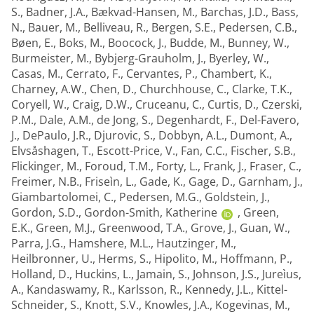
S.
,
Badner, J.A.
,
Bækvad-Hansen, M.
,
Barchas, J.D.
,
Bass,
N.
,
Bauer, M.
,
Belliveau, R.
,
Bergen, S.E.
,
Pedersen, C.B.
,
Bøen, E.
,
Boks, M.
,
Boocock, J.
,
Budde, M.
,
Bunney, W.
,
Burmeister, M.
,
Bybjerg-Grauholm, J.
,
Byerley, W.
,
Casas, M.
,
Cerrato, F.
,
Cervantes, P.
,
Chambert, K.
,
Charney, A.W.
,
Chen, D.
,
Churchhouse, C.
,
Clarke, T.K.
,
Coryell, W.
,
Craig, D.W.
,
Cruceanu, C.
,
Curtis, D.
,
Czerski,
P.M.
,
Dale, A.M.
,
de Jong, S.
,
Degenhardt, F.
,
Del-Favero,
J.
,
DePaulo, J.R.
,
Djurovic, S.
,
Dobbyn, A.L.
,
Dumont, A.
,
Elvsåshagen, T.
,
Escott-Price, V.
,
Fan, C.C.
,
Fischer, S.B.
,
Flickinger, M.
,
Foroud, T.M.
,
Forty, L.
,
Frank, J.
,
Fraser, C.
,
Freimer, N.B.
,
Friseìn, L.
,
Gade, K.
,
Gage, D.
,
Garnham, J.
,
Giambartolomei, C.
,
Pedersen, M.G.
,
Goldstein, J.
,
Gordon, S.D.
,
Gordon-Smith, Katherine
,
Green,
E.K.
,
Green, M.J.
,
Greenwood, T.A.
,
Grove, J.
,
Guan, W.
,
Parra, J.G.
,
Hamshere, M.L.
,
Hautzinger, M.
,
Heilbronner, U.
,
Herms, S.
,
Hipolito, M.
,
Hoffmann, P.
,
Holland, D.
,
Huckins, L.
,
Jamain, S.
,
Johnson, J.S.
,
Jureìus,
A.
,
Kandaswamy, R.
,
Karlsson, R.
,
Kennedy, J.L.
,
Kittel-
Schneider, S.
,
Knott, S.V.
,
Knowles, J.A.
,
Kogevinas, M.
,