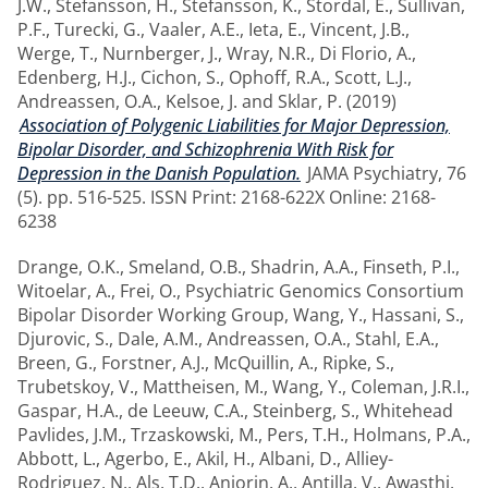
J.W.
,
Stefansson, H.
,
Stefansson, K.
,
Stordal, E.
,
Sullivan,
P.F.
,
Turecki, G.
,
Vaaler, A.E.
,
Ieta, E.
,
Vincent, J.B.
,
Werge, T.
,
Nurnberger, J.
,
Wray, N.R.
,
Di Florio, A.
,
Edenberg, H.J.
,
Cichon, S.
,
Ophoff, R.A.
,
Scott, L.J.
,
Andreassen, O.A.
,
Kelsoe, J.
and
Sklar, P.
(2019)
Association of Polygenic Liabilities for Major Depression,
Bipolar Disorder, and Schizophrenia With Risk for
Depression in the Danish Population.
JAMA Psychiatry, 76
(5). pp. 516-525. ISSN Print: 2168-622X Online: 2168-
6238
Drange, O.K.
,
Smeland, O.B.
,
Shadrin, A.A.
,
Finseth, P.I.
,
Witoelar, A.
,
Frei, O.
,
Psychiatric Genomics Consortium
Bipolar Disorder Working Group
,
Wang, Y.
,
Hassani, S.
,
Djurovic, S.
,
Dale, A.M.
,
Andreassen, O.A.
,
Stahl, E.A.
,
Breen, G.
,
Forstner, A.J.
,
McQuillin, A.
,
Ripke, S.
,
Trubetskoy, V.
,
Mattheisen, M.
,
Wang, Y.
,
Coleman, J.R.I.
,
Gaspar, H.A.
,
de Leeuw, C.A.
,
Steinberg, S.
,
Whitehead
Pavlides, J.M.
,
Trzaskowski, M.
,
Pers, T.H.
,
Holmans, P.A.
,
Abbott, L.
,
Agerbo, E.
,
Akil, H.
,
Albani, D.
,
Alliey-
Rodriguez, N.
,
Als, T.D.
,
Anjorin, A.
,
Antilla, V.
,
Awasthi,