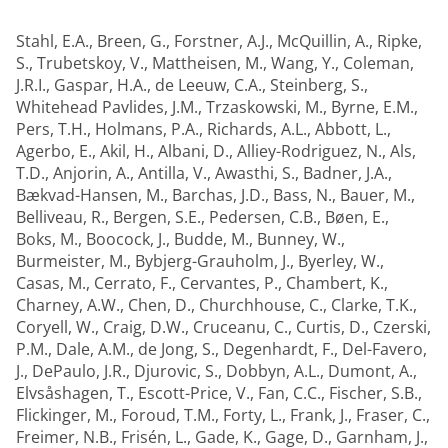
Stahl, E.A.
,
Breen, G.
,
Forstner, A.J.
,
McQuillin, A.
,
Ripke,
S.
,
Trubetskoy, V.
,
Mattheisen, M.
,
Wang, Y.
,
Coleman,
J.R.I.
,
Gaspar, H.A.
,
de Leeuw, C.A.
,
Steinberg, S.
,
Whitehead Pavlides, J.M.
,
Trzaskowski, M.
,
Byrne, E.M.
,
Pers, T.H.
,
Holmans, P.A.
,
Richards, A.L.
,
Abbott, L.
,
Agerbo, E.
,
Akil, H.
,
Albani, D.
,
Alliey-Rodriguez, N.
,
Als,
T.D.
,
Anjorin, A.
,
Antilla, V.
,
Awasthi, S.
,
Badner, J.A.
,
Bækvad-Hansen, M.
,
Barchas, J.D.
,
Bass, N.
,
Bauer, M.
,
Belliveau, R.
,
Bergen, S.E.
,
Pedersen, C.B.
,
Bøen, E.
,
Boks, M.
,
Boocock, J.
,
Budde, M.
,
Bunney, W.
,
Burmeister, M.
,
Bybjerg-Grauholm, J.
,
Byerley, W.
,
Casas, M.
,
Cerrato, F.
,
Cervantes, P.
,
Chambert, K.
,
Charney, A.W.
,
Chen, D.
,
Churchhouse, C.
,
Clarke, T.K.
,
Coryell, W.
,
Craig, D.W.
,
Cruceanu, C.
,
Curtis, D.
,
Czerski,
P.M.
,
Dale, A.M.
,
de Jong, S.
,
Degenhardt, F.
,
Del-Favero,
J.
,
DePaulo, J.R.
,
Djurovic, S.
,
Dobbyn, A.L.
,
Dumont, A.
,
Elvsåshagen, T.
,
Escott-Price, V.
,
Fan, C.C.
,
Fischer, S.B.
,
Flickinger, M.
,
Foroud, T.M.
,
Forty, L.
,
Frank, J.
,
Fraser, C.
,
Freimer, N.B.
,
Frisén, L.
,
Gade, K.
,
Gage, D.
,
Garnham, J.
,