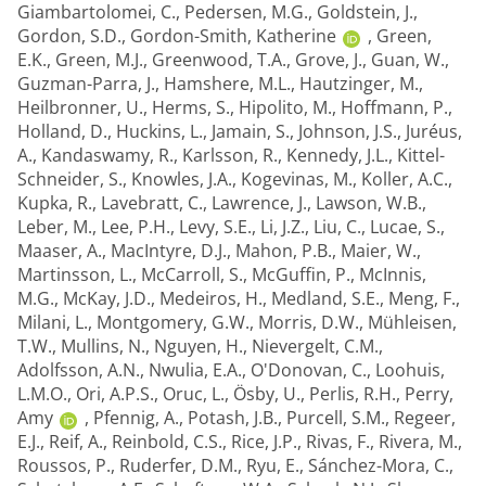
Giambartolomei, C.
,
Pedersen, M.G.
,
Goldstein, J.
,
Gordon, S.D.
,
Gordon-Smith, Katherine
,
Green,
E.K.
,
Green, M.J.
,
Greenwood, T.A.
,
Grove, J.
,
Guan, W.
,
Guzman-Parra, J.
,
Hamshere, M.L.
,
Hautzinger, M.
,
Heilbronner, U.
,
Herms, S.
,
Hipolito, M.
,
Hoffmann, P.
,
Holland, D.
,
Huckins, L.
,
Jamain, S.
,
Johnson, J.S.
,
Juréus,
A.
,
Kandaswamy, R.
,
Karlsson, R.
,
Kennedy, J.L.
,
Kittel-
Schneider, S.
,
Knowles, J.A.
,
Kogevinas, M.
,
Koller, A.C.
,
Kupka, R.
,
Lavebratt, C.
,
Lawrence, J.
,
Lawson, W.B.
,
Leber, M.
,
Lee, P.H.
,
Levy, S.E.
,
Li, J.Z.
,
Liu, C.
,
Lucae, S.
,
Maaser, A.
,
MacIntyre, D.J.
,
Mahon, P.B.
,
Maier, W.
,
Martinsson, L.
,
McCarroll, S.
,
McGuffin, P.
,
McInnis,
M.G.
,
McKay, J.D.
,
Medeiros, H.
,
Medland, S.E.
,
Meng, F.
,
Milani, L.
,
Montgomery, G.W.
,
Morris, D.W.
,
Mühleisen,
T.W.
,
Mullins, N.
,
Nguyen, H.
,
Nievergelt, C.M.
,
Adolfsson, A.N.
,
Nwulia, E.A.
,
O'Donovan, C.
,
Loohuis,
L.M.O.
,
Ori, A.P.S.
,
Oruc, L.
,
Ösby, U.
,
Perlis, R.H.
,
Perry,
Amy
,
Pfennig, A.
,
Potash, J.B.
,
Purcell, S.M.
,
Regeer,
E.J.
,
Reif, A.
,
Reinbold, C.S.
,
Rice, J.P.
,
Rivas, F.
,
Rivera, M.
,
Roussos, P.
,
Ruderfer, D.M.
,
Ryu, E.
,
Sánchez-Mora, C.
,