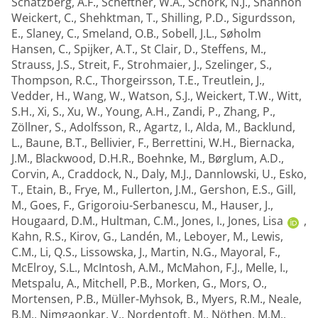
Schatzberg, A.F.
,
Scheftner, W.A.
,
Schork, N.J.
,
Shannon
Weickert, C.
,
Shehktman, T.
,
Shilling, P.D.
,
Sigurdsson,
E.
,
Slaney, C.
,
Smeland, O.B.
,
Sobell, J.L.
,
Søholm
Hansen, C.
,
Spijker, A.T.
,
St Clair, D.
,
Steffens, M.
,
Strauss, J.S.
,
Streit, F.
,
Strohmaier, J.
,
Szelinger, S.
,
Thompson, R.C.
,
Thorgeirsson, T.E.
,
Treutlein, J.
,
Vedder, H.
,
Wang, W.
,
Watson, S.J.
,
Weickert, T.W.
,
Witt,
S.H.
,
Xi, S.
,
Xu, W.
,
Young, A.H.
,
Zandi, P.
,
Zhang, P.
,
Zöllner, S.
,
Adolfsson, R.
,
Agartz, I.
,
Alda, M.
,
Backlund,
L.
,
Baune, B.T.
,
Bellivier, F.
,
Berrettini, W.H.
,
Biernacka,
J.M.
,
Blackwood, D.H.R.
,
Boehnke, M.
,
Børglum, A.D.
,
Corvin, A.
,
Craddock, N.
,
Daly, M.J.
,
Dannlowski, U.
,
Esko,
T.
,
Etain, B.
,
Frye, M.
,
Fullerton, J.M.
,
Gershon, E.S.
,
Gill,
M.
,
Goes, F.
,
Grigoroiu-Serbanescu, M.
,
Hauser, J.
,
Hougaard, D.M.
,
Hultman, C.M.
,
Jones, I.
,
Jones, Lisa
,
Kahn, R.S.
,
Kirov, G.
,
Landén, M.
,
Leboyer, M.
,
Lewis,
C.M.
,
Li, Q.S.
,
Lissowska, J.
,
Martin, N.G.
,
Mayoral, F.
,
McElroy, S.L.
,
McIntosh, A.M.
,
McMahon, F.J.
,
Melle, I.
,
Metspalu, A.
,
Mitchell, P.B.
,
Morken, G.
,
Mors, O.
,
Mortensen, P.B.
,
Müller-Myhsok, B.
,
Myers, R.M.
,
Neale,
B.M.
,
Nimgaonkar, V.
,
Nordentoft, M.
,
Nöthen, M.M.
,