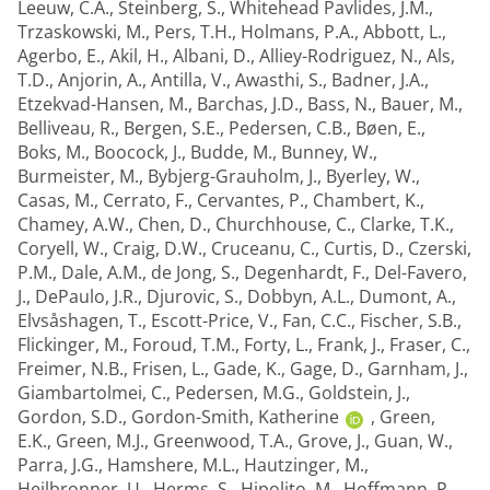
Leeuw, C.A.
,
Steinberg, S.
,
Whitehead Pavlides, J.M.
,
Trzaskowski, M.
,
Pers, T.H.
,
Holmans, P.A.
,
Abbott, L.
,
Agerbo, E.
,
Akil, H.
,
Albani, D.
,
Alliey-Rodriguez, N.
,
Als,
T.D.
,
Anjorin, A.
,
Antilla, V.
,
Awasthi, S.
,
Badner, J.A.
,
Etzekvad-Hansen, M.
,
Barchas, J.D.
,
Bass, N.
,
Bauer, M.
,
Belliveau, R.
,
Bergen, S.E.
,
Pedersen, C.B.
,
Bøen, E.
,
Boks, M.
,
Boocock, J.
,
Budde, M.
,
Bunney, W.
,
Burmeister, M.
,
Bybjerg-Grauholm, J.
,
Byerley, W.
,
Casas, M.
,
Cerrato, F.
,
Cervantes, P.
,
Chambert, K.
,
Chamey, A.W.
,
Chen, D.
,
Churchhouse, C.
,
Clarke, T.K.
,
Coryell, W.
,
Craig, D.W.
,
Cruceanu, C.
,
Curtis, D.
,
Czerski,
P.M.
,
Dale, A.M.
,
de Jong, S.
,
Degenhardt, F.
,
Del-Favero,
J.
,
DePaulo, J.R.
,
Djurovic, S.
,
Dobbyn, A.L.
,
Dumont, A.
,
Elvsåshagen, T.
,
Escott-Price, V.
,
Fan, C.C.
,
Fischer, S.B.
,
Flickinger, M.
,
Foroud, T.M.
,
Forty, L.
,
Frank, J.
,
Fraser, C.
,
Freimer, N.B.
,
Frisen, L.
,
Gade, K.
,
Gage, D.
,
Garnham, J.
,
Giambartolmei, C.
,
Pedersen, M.G.
,
Goldstein, J.
,
Gordon, S.D.
,
Gordon-Smith, Katherine
,
Green,
E.K.
,
Green, M.J.
,
Greenwood, T.A.
,
Grove, J.
,
Guan, W.
,
Parra, J.G.
,
Hamshere, M.L.
,
Hautzinger, M.
,
Heilbronner, U.
,
Herms, S.
,
Hipolito, M.
,
Hoffmann, P.
,