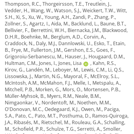
Thompson, R.C.
,
Thorgeirsson, T.E.
,
Treutlein, J.
,
Vedder, H.
,
Wang, W.
,
Watson, S.J.
,
Weickert, T.W.
,
Witt,
S.H.
,
Xi, S.
,
Xu, W.
,
Young, A.H.
,
Zandi, P.
,
Zhang, P.
,
Zollner, S.
,
Agartz, I.
,
Aida, M.
,
Backlund, L.
,
Baune, B.T.
,
Bellivier, F.
,
Berrettini, W.H.
,
Biernacka, J.M.
,
Blackwood,
D.H.R.
,
Boehnke, M.
,
Berglum, A.D.
,
Corvin, A.
,
Craddock, N.
,
Daly, M.J.
,
Dannlowski, U.
,
Esko, T.
,
Etain,
B.
,
Frye, M.
,
Fullerton, J.M.
,
Gershon, E.S.
,
Goes, F.
,
Grigoroiu-Serbanescu, M.
,
Hauser, J.
,
Hougaard, D.M.
,
Hultman, C.M.
,
Jones, I.
,
Jones, Lisa
,
Kahn, R.S.
,
Kirov, G.
,
Landén, M.
,
Leboyer, M.
,
Lewis, C.M.
,
Li, Q.S.
,
Lissowska, J.
,
Martin, N.G.
,
Mayoral, F.
,
McElroy, S.L.
,
McIntosh, A.M.
,
McMahon, F.J.
,
Melle, I.
,
Metspalu, A.
,
Mitchell, P.B.
,
Morken, G.
,
Mors, O.
,
Mortensen, P.B.
,
Müller-Myhsok, B.
,
Myers, R.M.
,
Neale, B.M.
,
Nimgaonkar, V.
,
Nordentoft, M.
,
Noethen, M.M.
,
O'Donovan, M.C.
,
Oedegaard, K.J.
,
Owen, M.
,
Paciga,
S.A.
,
Pato, C.
,
Pato, M.T.
,
Posthuma, D.
,
Ramos-Quiroga,
J.A.
,
Ribasés, M.
,
Rietschel, M.
,
Rouleau, G.A.
,
Schalling,
M.
,
Schofield, P.R.
,
Schulze, T.G.
,
Serretti, A.
,
Smoller,