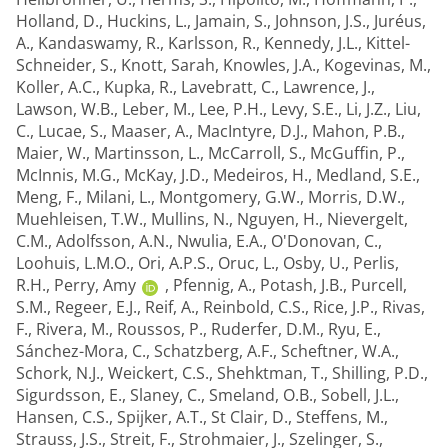
Holland, D.
,
Huckins, L.
,
Jamain, S.
,
Johnson, J.S.
,
Juréus,
A.
,
Kandaswamy, R.
,
Karlsson, R.
,
Kennedy, J.L.
,
Kittel-
Schneider, S.
,
Knott, Sarah
,
Knowles, J.A.
,
Kogevinas, M.
,
Koller, A.C.
,
Kupka, R.
,
Lavebratt, C.
,
Lawrence, J.
,
Lawson, W.B.
,
Leber, M.
,
Lee, P.H.
,
Levy, S.E.
,
Li, J.Z.
,
Liu,
C.
,
Lucae, S.
,
Maaser, A.
,
MacIntyre, D.J.
,
Mahon, P.B.
,
Maier, W.
,
Martinsson, L.
,
McCarroll, S.
,
McGuffin, P.
,
McInnis, M.G.
,
McKay, J.D.
,
Medeiros, H.
,
Medland, S.E.
,
Meng, F.
,
Milani, L.
,
Montgomery, G.W.
,
Morris, D.W.
,
Muehleisen, T.W.
,
Mullins, N.
,
Nguyen, H.
,
Nievergelt,
C.M.
,
Adolfsson, A.N.
,
Nwulia, E.A.
,
O'Donovan, C.
,
Loohuis, L.M.O.
,
Ori, A.P.S.
,
Oruc, L.
,
Osby, U.
,
Perlis,
R.H.
,
Perry, Amy
,
Pfennig, A.
,
Potash, J.B.
,
Purcell,
S.M.
,
Regeer, E.J.
,
Reif, A.
,
Reinbold, C.S.
,
Rice, J.P.
,
Rivas,
F.
,
Rivera, M.
,
Roussos, P.
,
Ruderfer, D.M.
,
Ryu, E.
,
Sánchez-Mora, C.
,
Schatzberg, A.F.
,
Scheftner, W.A.
,
Schork, N.J.
,
Weickert, C.S.
,
Shehktman, T.
,
Shilling, P.D.
,
Sigurdsson, E.
,
Slaney, C.
,
Smeland, O.B.
,
Sobell, J.L.
,
Hansen, C.S.
,
Spijker, A.T.
,
St Clair, D.
,
Steffens, M.
,
Strauss, J.S.
,
Streit, F.
,
Strohmaier, J.
,
Szelinger, S.
,