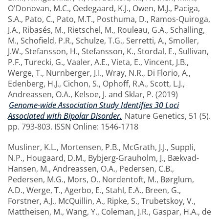
O'Donovan, M.C.
,
Oedegaard, K.J.
,
Owen, M.J.
,
Paciga,
S.A.
,
Pato, C.
,
Pato, M.T.
,
Posthuma, D.
,
Ramos-Quiroga,
J.A.
,
Ribasés, M.
,
Rietschel, M.
,
Rouleau, G.A.
,
Schalling,
M.
,
Schofield, P.R.
,
Schulze, T.G.
,
Serretti, A.
,
Smoller,
J.W.
,
Stefansson, H.
,
Stefansson, K.
,
Stordal, E.
,
Sullivan,
P.F.
,
Turecki, G.
,
Vaaler, A.E.
,
Vieta, E.
,
Vincent, J.B.
,
Werge, T.
,
Nurnberger, J.I.
,
Wray, N.R.
,
Di Florio, A.
,
Edenberg, H.J.
,
Cichon, S.
,
Ophoff, R.A.
,
Scott, L.J.
,
Andreassen, O.A.
,
Kelsoe, J.
and
Sklar, P.
(2019)
Genome-wide Association Study Identifies 30 Loci
Associated with Bipolar Disorder.
Nature Genetics, 51 (5).
pp. 793-803. ISSN Online: 1546-1718
Musliner, K.L.
,
Mortensen, P.B.
,
McGrath, J.J.
,
Suppli,
N.P.
,
Hougaard, D.M.
,
Bybjerg-Grauholm, J.
,
Bækvad-
Hansen, M.
,
Andreassen, O.A.
,
Pedersen, C.B.
,
Pedersen, M.G.
,
Mors, O.
,
Nordentoft, M.
,
Børglum,
A.D.
,
Werge, T.
,
Agerbo, E.
,
Stahl, E.A.
,
Breen, G.
,
Forstner, A.J.
,
McQuillin, A.
,
Ripke, S.
,
Trubetskoy, V.
,
Mattheisen, M.
,
Wang, Y.
,
Coleman, J.R.
,
Gaspar, H.A.
,
de