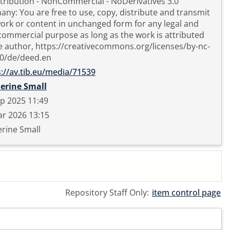
tribution - NonCommercial - NoDerivatives 3.0
ny: You are free to use, copy, distribute and transmit
ork or content in unchanged form for any legal and
ommercial purpose as long as the work is attributed
e author, https://creativecommons.org/licenses/by-nc-
.0/de/deed.en
s://av.tib.eu/media/71539
erine Small
p 2025 11:49
r 2026 13:15
rine Small
Repository Staff Only:
item control page