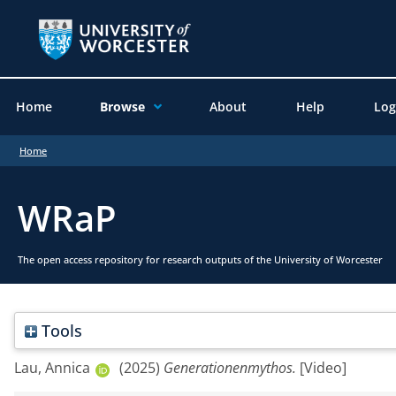
Home
Browse
About
Help
Log
Home
WRaP
The open access repository for research outputs of the University of Worcester
Tools
Lau, Annica
(2025)
Generationenmythos.
[Video]