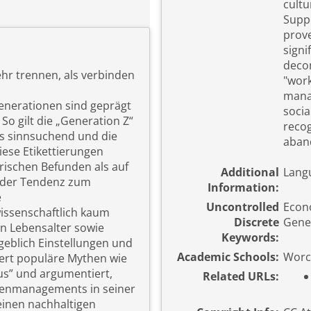
cultu
Suppo
prove
signi
decon
r trennen, als verbinden
"work
manag
Generationen sind geprägt
socia
o gilt die „Generation Z“
recog
als sinnsuchend und die
aban
iese Etikettierungen
rischen Befunden als auf
Additional
Lang
d der Tendenz zum
Information:
e
Uncontrolled
Econo
issenschaftlich kaum
Discrete
Gener
n Lebensalter sowie
Keywords:
geblich Einstellungen und
Academic Schools:
Worc
iert populäre Mythen wie
s” und argumentiert,
Related URLs:
nenmanagements in seiner
 einen nachhaltigen