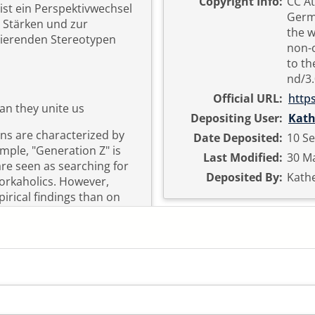
Copyright Info:
CC At
ist ein Perspektivwechsel
Germa
r Stärken und zur
the w
ierenden Stereotypen
non-c
to th
nd/3
Official URL:
http
an they unite us
Depositing User:
Kath
ns are characterized by
Date Deposited:
10 Se
ample, "Generation Z" is
Last Modified:
30 Ma
are seen as searching for
Deposited By:
Kathe
rkaholics. However,
irical findings than on