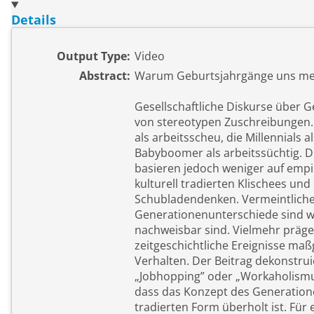
Details
Output Type:
Video
Abstract:
Warum Geburtsjahrgänge uns meh
Gesellschaftliche Diskurse über 
von stereotypen Zuschreibungen. S
als arbeitsscheu, die Millennials 
Babyboomer als arbeitssüchtig. D
basieren jedoch weniger auf empi
kulturell tradierten Klischees un
Schubladendenken. Vermeintlich
Generationenunterschiede sind w
nachweisbar sind. Vielmehr präge
zeitgeschichtliche Ereignisse maß
Verhalten. Der Beitrag dekonstru
„Jobhopping” oder „Workaholismu
dass das Konzept des Generatio
tradierten Form überholt ist. Für