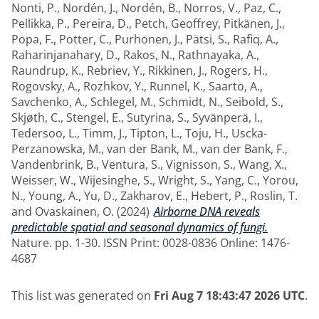
Nonti, P.
,
Nordén, J.
,
Nordén, B.
,
Norros, V.
,
Paz, C.
,
Pellikka, P.
,
Pereira, D.
,
Petch, Geoffrey
,
Pitkänen, J.
,
Popa, F.
,
Potter, C.
,
Purhonen, J.
,
Pätsi, S.
,
Rafiq, A.
,
Raharinjanahary, D.
,
Rakos, N.
,
Rathnayaka, A.
,
Raundrup, K.
,
Rebriev, Y.
,
Rikkinen, J.
,
Rogers, H.
,
Rogovsky, A.
,
Rozhkov, Y.
,
Runnel, K.
,
Saarto, A.
,
Savchenko, A.
,
Schlegel, M.
,
Schmidt, N.
,
Seibold, S.
,
Skjøth, C.
,
Stengel, E.
,
Sutyrina, S.
,
Syvänperä, I.
,
Tedersoo, L.
,
Timm, J.
,
Tipton, L.
,
Toju, H.
,
Uscka-
Perzanowska, M.
,
van der Bank, M.
,
van der Bank, F.
,
Vandenbrink, B.
,
Ventura, S.
,
Vignisson, S.
,
Wang, X.
,
Weisser, W.
,
Wijesinghe, S.
,
Wright, S.
,
Yang, C.
,
Yorou,
N.
,
Young, A.
,
Yu, D.
,
Zakharov, E.
,
Hebert, P.
,
Roslin, T.
and
Ovaskainen, O.
(2024)
Airborne DNA reveals
predictable spatial and seasonal dynamics of fungi.
Nature. pp. 1-30. ISSN Print: 0028-0836 Online: 1476-
4687
This list was generated on
Fri Aug 7 18:43:47 2026 UTC
.