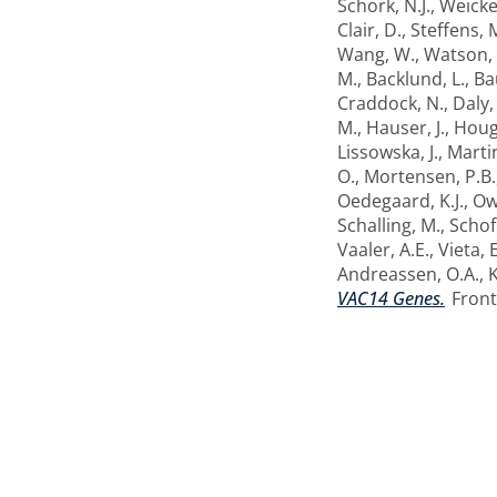
Schork, N.J.
,
Weicker
Clair, D.
,
Steffens, 
Wang, W.
,
Watson, S
M.
,
Backlund, L.
,
Ba
Craddock, N.
,
Daly,
M.
,
Hauser, J.
,
Houg
Lissowska, J.
,
Martin
O.
,
Mortensen, P.B.
Oedegaard, K.J.
,
Ow
Schalling, M.
,
Schofi
Vaaler, A.E.
,
Vieta, E
Andreassen, O.A.
,
K
VAC14 Genes.
Fronti