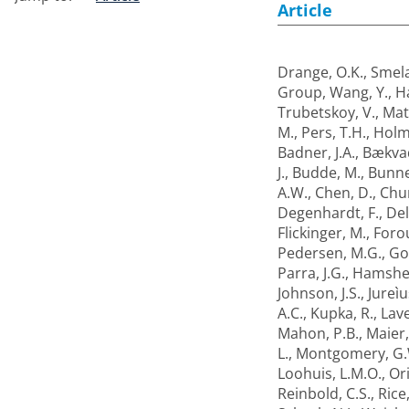
Article
Drange, O.K.
,
Smela
Group
,
Wang, Y.
,
Ha
Trubetskoy, V.
,
Mat
M.
,
Pers, T.H.
,
Holm
Badner, J.A.
,
Bækva
J.
,
Budde, M.
,
Bunne
A.W.
,
Chen, D.
,
Chu
Degenhardt, F.
,
Del
Flickinger, M.
,
Foro
Pedersen, M.G.
,
Gol
Parra, J.G.
,
Hamsher
Johnson, J.S.
,
Jureìu
A.C.
,
Kupka, R.
,
Lave
Mahon, P.B.
,
Maier,
L.
,
Montgomery, G.
Loohuis, L.M.O.
,
Ori
Reinbold, C.S.
,
Rice,