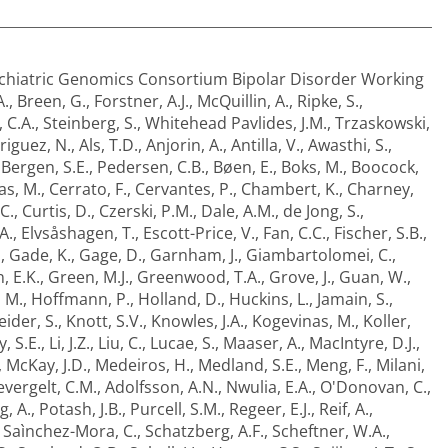
chiatric Genomics Consortium Bipolar Disorder Working
A.
,
Breen, G.
,
Forstner, A.J.
,
McQuillin, A.
,
Ripke, S.
,
 C.A.
,
Steinberg, S.
,
Whitehead Pavlides, J.M.
,
Trzaskowski,
riguez, N.
,
Als, T.D.
,
Anjorin, A.
,
Antilla, V.
,
Awasthi, S.
,
,
Bergen, S.E.
,
Pedersen, C.B.
,
Bøen, E.
,
Boks, M.
,
Boocock,
as, M.
,
Cerrato, F.
,
Cervantes, P.
,
Chambert, K.
,
Charney,
C.
,
Curtis, D.
,
Czerski, P.M.
,
Dale, A.M.
,
de Jong, S.
,
A.
,
Elvsåshagen, T.
,
Escott-Price, V.
,
Fan, C.C.
,
Fischer, S.B.
,
.
,
Gade, K.
,
Gage, D.
,
Garnham, J.
,
Giambartolomei, C.
,
, E.K.
,
Green, M.J.
,
Greenwood, T.A.
,
Grove, J.
,
Guan, W.
,
, M.
,
Hoffmann, P.
,
Holland, D.
,
Huckins, L.
,
Jamain, S.
,
eider, S.
,
Knott, S.V.
,
Knowles, J.A.
,
Kogevinas, M.
,
Koller,
y, S.E.
,
Li, J.Z.
,
Liu, C.
,
Lucae, S.
,
Maaser, A.
,
MacIntyre, D.J.
,
,
McKay, J.D.
,
Medeiros, H.
,
Medland, S.E.
,
Meng, F.
,
Milani,
evergelt, C.M.
,
Adolfsson, A.N.
,
Nwulia, E.A.
,
O'Donovan, C.
,
g, A.
,
Potash, J.B.
,
Purcell, S.M.
,
Regeer, E.J.
,
Reif, A.
,
,
Saìnchez-Mora, C.
,
Schatzberg, A.F.
,
Scheftner, W.A.
,