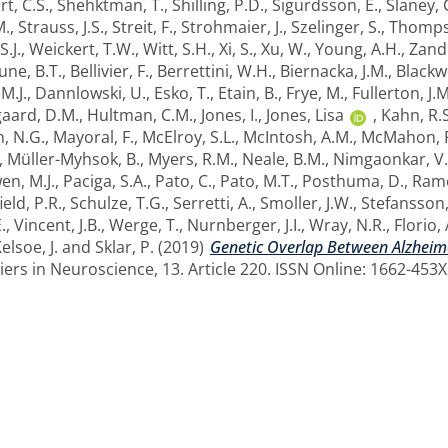
t, C.S.
,
Shehktman, T.
,
Shilling, P.D.
,
Sigurdsson, E.
,
Slaney, 
M.
,
Strauss, J.S.
,
Streit, F.
,
Strohmaier, J.
,
Szelinger, S.
,
Thompso
.J.
,
Weickert, T.W.
,
Witt, S.H.
,
Xi, S.
,
Xu, W.
,
Young, A.H.
,
Zandi
une, B.T.
,
Bellivier, F.
,
Berrettini, W.H.
,
Biernacka, J.M.
,
Blackw
 M.J.
,
Dannlowski, U.
,
Esko, T.
,
Etain, B.
,
Frye, M.
,
Fullerton, J.M
aard, D.M.
,
Hultman, C.M.
,
Jones, I.
,
Jones, Lisa
,
Kahn, R.S
, N.G.
,
Mayoral, F.
,
McElroy, S.L.
,
McIntosh, A.M.
,
McMahon, F
,
Müller-Myhsok, B.
,
Myers, R.M.
,
Neale, B.M.
,
Nimgaonkar, V.
en, M.J.
,
Paciga, S.A.
,
Pato, C.
,
Pato, M.T.
,
Posthuma, D.
,
Ramo
eld, P.R.
,
Schulze, T.G.
,
Serretti, A.
,
Smoller, J.W.
,
Stefansson,
.
,
Vincent, J.B.
,
Werge, T.
,
Nurnberger, J.I.
,
Wray, N.R.
,
Florio, 
elsoe, J.
and
Sklar, P.
(2019)
Genetic Overlap Between Alzheime
ers in Neuroscience, 13. Article 220. ISSN Online: 1662-453X