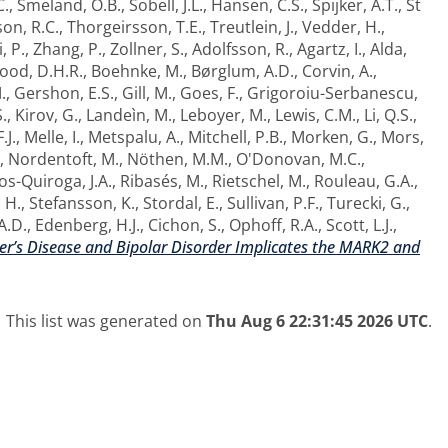
C.
,
Smeland, O.B.
,
Sobell, J.L.
,
Hansen, C.S.
,
Spijker, A.T.
,
St
n, R.C.
,
Thorgeirsson, T.E.
,
Treutlein, J.
,
Vedder, H.
,
, P.
,
Zhang, P.
,
Zollner, S.
,
Adolfsson, R.
,
Agartz, I.
,
Alda,
ood, D.H.R.
,
Boehnke, M.
,
Børglum, A.D.
,
Corvin, A.
,
.
,
Gershon, E.S.
,
Gill, M.
,
Goes, F.
,
Grigoroiu-Serbanescu,
.
,
Kirov, G.
,
Landeìn, M.
,
Leboyer, M.
,
Lewis, C.M.
,
Li, Q.S.
,
.J.
,
Melle, I.
,
Metspalu, A.
,
Mitchell, P.B.
,
Morken, G.
,
Mors,
,
Nordentoft, M.
,
Nöthen, M.M.
,
O'Donovan, M.C.
,
s-Quiroga, J.A.
,
Ribasés, M.
,
Rietschel, M.
,
Rouleau, G.A.
,
 H.
,
Stefansson, K.
,
Stordal, E.
,
Sullivan, P.F.
,
Turecki, G.
,
A.D.
,
Edenberg, H.J.
,
Cichon, S.
,
Ophoff, R.A.
,
Scott, L.J.
,
r’s Disease and Bipolar Disorder Implicates the MARK2 and
This list was generated on
Thu Aug 6 22:31:45 2026 UTC
.