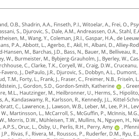
nd, O.B.
,
Shadrin, A.A.
,
Finseth, P.I.
,
Witoelar, A.
,
Frei, O.
,
Psy
ssani, S.
,
Djurovic, S.
,
Dale, A.M.
,
Andreassen, O.A.
,
Stahl, E.
theisen, M.
,
Wang, Y.
,
Coleman, J.R.I.
,
Gaspar, H.A.
,
de Leeuw,
ans, P.A.
,
Abbott, L.
,
Agerbo, E.
,
Akil, H.
,
Albani, D.
,
Alliey-Rod
d-Hansen, M.
,
Barchas, J.D.
,
Bass, N.
,
Bauer, M.
,
Belliveau, R.
y, W.
,
Burmeister, M.
,
Bybjerg-Grauholm, J.
,
Byerley, W.
,
Cas
rchhouse, C.
,
Clarke, T.K.
,
Coryell, W.
,
Craig, D.W.
,
Cruceanu, 
-Favero, J.
,
DePaulo, J.R.
,
Djurovic, S.
,
Dobbyn, A.L.
,
Dumont, 
ud, T.M.
,
Forty, L.
,
Frank, J.
,
Fraser, C.
,
Freimer, N.B.
,
Friseìn, L
dstein, J.
,
Gordon, S.D.
,
Gordon-Smith, Katherine
,
Green
e, M.L.
,
Hautzinger, M.
,
Heilbronner, U.
,
Herms, S.
,
Hipolito
s, A.
,
Kandaswamy, R.
,
Karlsson, R.
,
Kennedy, J.L.
,
Kittel-Schn
bratt, C.
,
Lawrence, J.
,
Lawson, W.B.
,
Leber, M.
,
Lee, P.H.
,
Lev
 W.
,
Martinsson, L.
,
McCarroll, S.
,
McGuffin, P.
,
McInnis, M.G.
W.
,
Morris, D.W.
,
Mühleisen, T.W.
,
Mullins, N.
,
Nguyen, H.
,
Ni
, A.P.S.
,
Oruc, L.
,
Ösby, U.
,
Perlis, R.H.
,
Perry, Amy
,
Pfenni
 J.P.
,
Rivas, F.
,
Rivera, M.
,
Roussos, P.
,
Ruderfer, D.M.
,
Ryu, E.