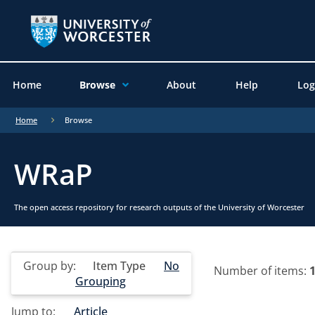
Home
Browse
About
Help
Log
Home
Browse
WRaP
The open access repository for research outputs of the University of Worcester
Group by:
Item Type
No
Number of items:
Grouping
Jump to:
Article