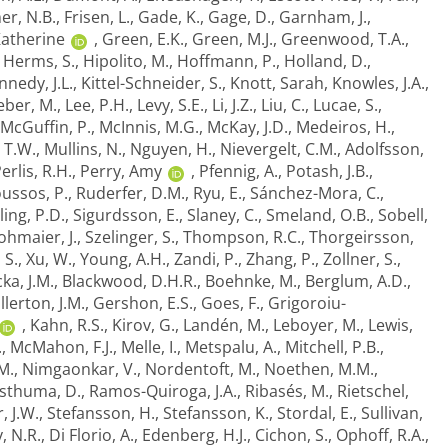
er, N.B.
,
Frisen, L.
,
Gade, K.
,
Gage, D.
,
Garnham, J.
,
atherine
,
Green, E.K.
,
Green, M.J.
,
Greenwood, T.A.
,
,
Herms, S.
,
Hipolito, M.
,
Hoffmann, P.
,
Holland, D.
,
nnedy, J.L.
,
Kittel-Schneider, S.
,
Knott, Sarah
,
Knowles, J.A.
,
eber, M.
,
Lee, P.H.
,
Levy, S.E.
,
Li, J.Z.
,
Liu, C.
,
Lucae, S.
,
McGuffin, P.
,
McInnis, M.G.
,
McKay, J.D.
,
Medeiros, H.
,
 T.W.
,
Mullins, N.
,
Nguyen, H.
,
Nievergelt, C.M.
,
Adolfsson,
erlis, R.H.
,
Perry, Amy
,
Pfennig, A.
,
Potash, J.B.
,
ussos, P.
,
Ruderfer, D.M.
,
Ryu, E.
,
Sánchez-Mora, C.
,
ling, P.D.
,
Sigurdsson, E.
,
Slaney, C.
,
Smeland, O.B.
,
Sobell,
ohmaier, J.
,
Szelinger, S.
,
Thompson, R.C.
,
Thorgeirsson,
, S.
,
Xu, W.
,
Young, A.H.
,
Zandi, P.
,
Zhang, P.
,
Zollner, S.
,
ka, J.M.
,
Blackwood, D.H.R.
,
Boehnke, M.
,
Berglum, A.D.
,
llerton, J.M.
,
Gershon, E.S.
,
Goes, F.
,
Grigoroiu-
,
Kahn, R.S.
,
Kirov, G.
,
Landén, M.
,
Leboyer, M.
,
Lewis,
.
,
McMahon, F.J.
,
Melle, I.
,
Metspalu, A.
,
Mitchell, P.B.
,
M.
,
Nimgaonkar, V.
,
Nordentoft, M.
,
Noethen, M.M.
,
sthuma, D.
,
Ramos-Quiroga, J.A.
,
Ribasés, M.
,
Rietschel,
, J.W.
,
Stefansson, H.
,
Stefansson, K.
,
Stordal, E.
,
Sullivan,
, N.R.
,
Di Florio, A.
,
Edenberg, H.J.
,
Cichon, S.
,
Ophoff, R.A.
,