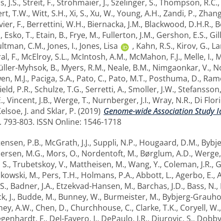
, J.S.
,
Streit, F.
,
Strohmaier, J.
,
Szelinger, S.
,
Thompson, R.C.
rt, T.W.
,
Witt, S.H.
,
Xi, S.
,
Xu, W.
,
Young, A.H.
,
Zandi, P.
,
Zhang
vier, F.
,
Berrettini, W.H.
,
Biernacka, J.M.
,
Blackwood, D.H.R.
,
B
.
,
Esko, T.
,
Etain, B.
,
Frye, M.
,
Fullerton, J.M.
,
Gershon, E.S.
,
Gil
ltman, C.M.
,
Jones, I.
,
Jones, Lisa
,
Kahn, R.S.
,
Kirov, G.
,
La
l, F.
,
McElroy, S.L.
,
McIntosh, A.M.
,
McMahon, F.J.
,
Melle, I.
,
M
ller-Myhsok, B.
,
Myers, R.M.
,
Neale, B.M.
,
Nimgaonkar, V.
,
No
en, M.J.
,
Paciga, S.A.
,
Pato, C.
,
Pato, M.T.
,
Posthuma, D.
,
Ramo
eld, P.R.
,
Schulze, T.G.
,
Serretti, A.
,
Smoller, J.W.
,
Stefansson,
.
,
Vincent, J.B.
,
Werge, T.
,
Nurnberger, J.I.
,
Wray, N.R.
,
Di Flori
elsoe, J.
and
Sklar, P.
(2019)
Genome-wide Association Study Ide
p. 793-803. ISSN Online: 1546-1718
ensen, P.B.
,
McGrath, J.J.
,
Suppli, N.P.
,
Hougaard, D.M.
,
Bybje
ersen, M.G.
,
Mors, O.
,
Nordentoft, M.
,
Børglum, A.D.
,
Werge,
 S.
,
Trubetskoy, V.
,
Mattheisen, M.
,
Wang, Y.
,
Coleman, J.R.
,
G
kowski, M.
,
Pers, T.H.
,
Holmans, P.A.
,
Abbott, L.
,
Agerbo, E.
,
A
S.
,
Badner, J.A.
,
Etzekvad-Hansen, M.
,
Barchas, J.D.
,
Bass, N.
,
, J.
,
Budde, M.
,
Bunney, W.
,
Burmeister, M.
,
Bybjerg-Grauhol
ey, A.W.
,
Chen, D.
,
Churchhouse, C.
,
Clarke, T.K.
,
Coryell, W.
genhardt, F.
,
Del-Favero, J.
,
DePaulo, J.R.
,
Djurovic, S.
,
Dobbyn