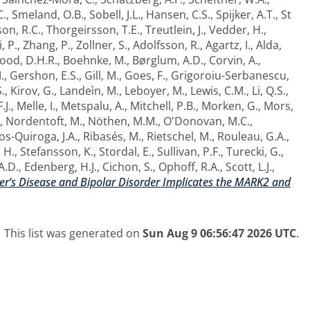
C.
,
Smeland, O.B.
,
Sobell, J.L.
,
Hansen, C.S.
,
Spijker, A.T.
,
St
n, R.C.
,
Thorgeirsson, T.E.
,
Treutlein, J.
,
Vedder, H.
,
, P.
,
Zhang, P.
,
Zollner, S.
,
Adolfsson, R.
,
Agartz, I.
,
Alda,
ood, D.H.R.
,
Boehnke, M.
,
Børglum, A.D.
,
Corvin, A.
,
.
,
Gershon, E.S.
,
Gill, M.
,
Goes, F.
,
Grigoroiu-Serbanescu,
.
,
Kirov, G.
,
Landeìn, M.
,
Leboyer, M.
,
Lewis, C.M.
,
Li, Q.S.
,
.J.
,
Melle, I.
,
Metspalu, A.
,
Mitchell, P.B.
,
Morken, G.
,
Mors,
,
Nordentoft, M.
,
Nöthen, M.M.
,
O'Donovan, M.C.
,
s-Quiroga, J.A.
,
Ribasés, M.
,
Rietschel, M.
,
Rouleau, G.A.
,
 H.
,
Stefansson, K.
,
Stordal, E.
,
Sullivan, P.F.
,
Turecki, G.
,
A.D.
,
Edenberg, H.J.
,
Cichon, S.
,
Ophoff, R.A.
,
Scott, L.J.
,
r’s Disease and Bipolar Disorder Implicates the MARK2 and
This list was generated on
Sun Aug 9 06:56:47 2026 UTC
.