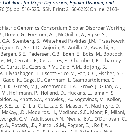
c Liabilities for Major Depression, Bipolar Disorder, and
6 (5). pp. 516-525. ISSN Print: 2168-622X Online: 2168-
chiatric Genomics Consortium Bipolar Disorder Working
A.
,
Breen, G.
,
Forstner, A.J.
,
McQuillin, A.
,
Ripke, S.
,
 C.A.
,
Steinberg, S.
,
Whitehead Pavlides, J.M.
,
Trzaskowski,
riguez, N.
,
Als, T.D.
,
Anjorin, A.
,
Antilla, V.
,
Awasthi, S.
,
,
Bergen, S.E.
,
Pedersen, C.B.
,
Bøen, E.
,
Boks, M.
,
Boocock,
as, M.
,
Cerrato, F.
,
Cervantes, P.
,
Chambert, K.
,
Charney,
C.
,
Curtis, D.
,
Czerski, P.M.
,
Dale, A.M.
,
de Jong, S.
,
A.
,
Elvsåshagen, T.
,
Escott-Price, V.
,
Fan, C.C.
,
Fischer, S.B.
,
.
,
Gade, K.
,
Gage, D.
,
Garnham, J.
,
Giambartolomei, C.
,
, E.K.
,
Green, M.J.
,
Greenwood, T.A.
,
Grove, J.
,
Guan, W.
,
, M.
,
Hoffmann, P.
,
Holland, D.
,
Huckins, L.
,
Jamain, S.
,
eider, S.
,
Knott, S.V.
,
Knowles, J.A.
,
Kogevinas, M.
,
Koller,
y, S.E.
,
Li, J.Z.
,
Liu, C.
,
Lucae, S.
,
Maaser, A.
,
MacIntyre, D.J.
,
,
McKay, J.D.
,
Medeiros, H.
,
Medland, S.E.
,
Meng, F.
,
Milani,
evergelt, C.M.
,
Adolfsson, A.N.
,
Nwulia, E.A.
,
O'Donovan, C.
,
g, A.
,
Potash, J.B.
,
Purcell, S.M.
,
Regeer, E.J.
,
Reif, A.
,
,
Saìnchez-Mora, C.
,
Schatzberg, A.F.
,
Scheftner, W.A.
,