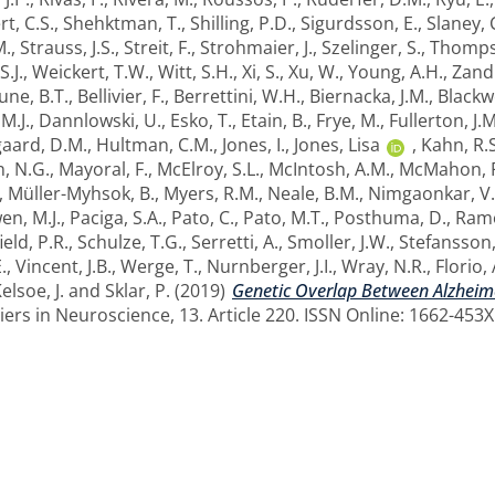
t, C.S.
,
Shehktman, T.
,
Shilling, P.D.
,
Sigurdsson, E.
,
Slaney, 
M.
,
Strauss, J.S.
,
Streit, F.
,
Strohmaier, J.
,
Szelinger, S.
,
Thompso
.J.
,
Weickert, T.W.
,
Witt, S.H.
,
Xi, S.
,
Xu, W.
,
Young, A.H.
,
Zandi
une, B.T.
,
Bellivier, F.
,
Berrettini, W.H.
,
Biernacka, J.M.
,
Blackw
 M.J.
,
Dannlowski, U.
,
Esko, T.
,
Etain, B.
,
Frye, M.
,
Fullerton, J.M
aard, D.M.
,
Hultman, C.M.
,
Jones, I.
,
Jones, Lisa
,
Kahn, R.S
, N.G.
,
Mayoral, F.
,
McElroy, S.L.
,
McIntosh, A.M.
,
McMahon, F
,
Müller-Myhsok, B.
,
Myers, R.M.
,
Neale, B.M.
,
Nimgaonkar, V.
en, M.J.
,
Paciga, S.A.
,
Pato, C.
,
Pato, M.T.
,
Posthuma, D.
,
Ramo
eld, P.R.
,
Schulze, T.G.
,
Serretti, A.
,
Smoller, J.W.
,
Stefansson,
.
,
Vincent, J.B.
,
Werge, T.
,
Nurnberger, J.I.
,
Wray, N.R.
,
Florio, 
elsoe, J.
and
Sklar, P.
(2019)
Genetic Overlap Between Alzheime
ers in Neuroscience, 13. Article 220. ISSN Online: 1662-453X